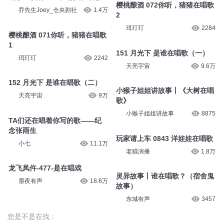
樱桃酿酒 072你听，猪猪在唱歌
乔先生Joey_仓央剧社
1.4万
2
珥玎玎
2284
樱桃酿酒 071你听，猪猪在唱歌
1
151 月光下 是谁在唱歌（一）
珥玎玎
2242
天亮宇宙
9.6万
152 月光下 是谁在唱歌（二）
小猴子姐姐讲故事丨《大树在唱
天亮宇宙
9万
歌》
小猴子姐姐讲故事
8875
TA们还在唱着你写的歌——纪
念张雨生
玩家请上车 0843 洋娃娃在唱歌
小七
11.1万
老猫演播
1.8万
龙飞凤仵-477-是在唱戏
灵异故事丨谁在唱歌？（宿舍鬼
墨夜有声
18.8万
故事）
东城有声
3457
您是不是在找：