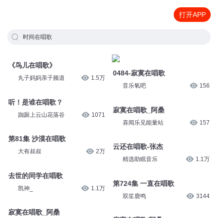
打开APP
时间在唱歌
《鸟儿在唱歌》
0484-寂寞在唱歌
丸子妈妈亲子频道
1.5万
音乐氧吧
156
听！是谁在唱歌？
寂寞在唱歌_阿桑
踟蹰上云山花落谷
1071
喜闻乐见能量站
157
第81集 沙漠在唱歌
云还在唱歌-张杰
大有叔叔
2万
精选助眠音乐
1.1万
去世的同学在唱歌
第724集 一直在唱歌
凯神_
1.1万
双笙鹿鸣
3144
寂寞在唱歌_阿桑