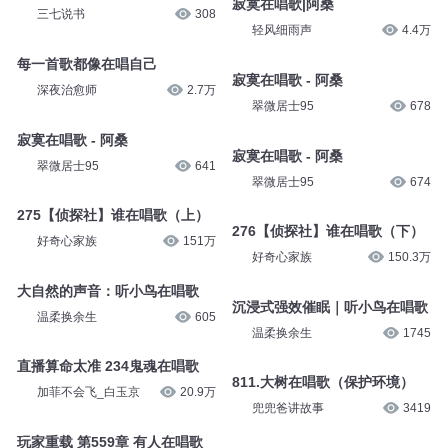
寂寞在唱歌|阿桑
三七说书
308
轻风细雨声
4.4万
每一首歌都像在唱自己
寂寞在唱歌 - 阿桑
深夜治愈师
2.7万
翠微居士95
678
寂寞在唱歌 - 阿桑
寂寞在唱歌 - 阿桑
翠微居士95
641
翠微居士95
674
275【侦探社】谁在唱歌（上）
276【侦探社】谁在唱歌（下）
好奇心家族
151万
好奇心家族
150.3万
大自然的声音：听小鸟在唱歌
沉浸式强效催眠｜听小鸟在唱歌
温柔换余生
605
温柔换余生
1745
直播算命太准 234鬼魂在唱歌
811.大树在唱歌（保护环境）
加菲不会飞_白玉京
20.9万
兜兜爸讲故事
3419
玩家重载 第559章 有人在唱歌