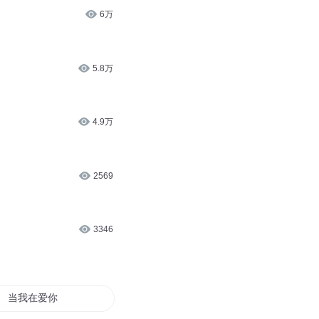
6万
5.8万
4.9万
2569
3346
当我在爱你的时候