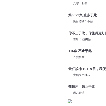
六零一听书
第6923集 止步于此
悦音涟漪丶不倾
你不止于此，你值得更好
古斯_治愈电台
116集 不止于此
丹斐悦音
最狂战神 161 今日，我
竟然先生呀灬
葡萄牙—陆止于此
老六杂谈