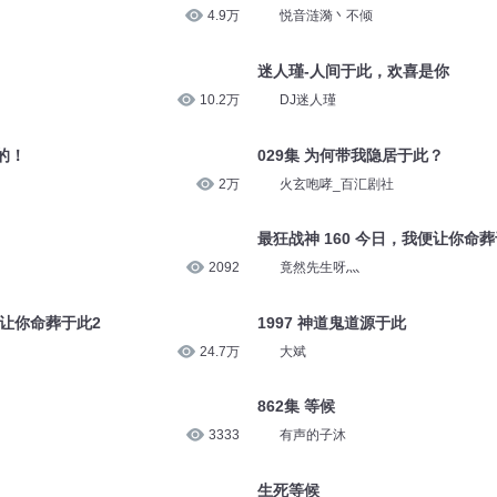
4.9万
悦音涟漪丶不倾
迷人瑾-人间于此，欢喜是你
10.2万
DJ迷人瑾
的！
029集 为何带我隐居于此？
2万
火玄咆哮_百汇剧社
最狂战神 160 今日，我便让你命葬
2092
竟然先生呀灬
便让你命葬于此2
1997 神道鬼道源于此
24.7万
大斌
862集 等候
3333
有声的子沐
生死等候