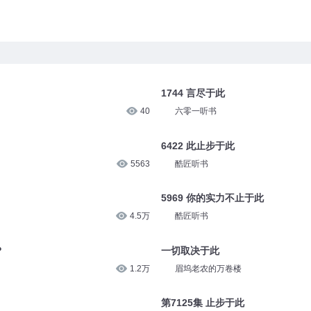
1744 言尽于此
40
六零一听书
6422 此止步于此
5563
酷匠听书
5969 你的实力不止于此
4.5万
酷匠听书
？
一切取决于此
1.2万
眉坞老农的万卷楼
第7125集 止步于此