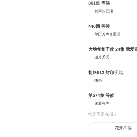
861集 等候
有声的云烟
440回 等候
单田芳声音重现
大地匍匐于此 24集 我爱
邀月夭夭
捉妖812 封印于此
嗨扬
第574集 等候
阅文有声
您是不是在找：
花开不候