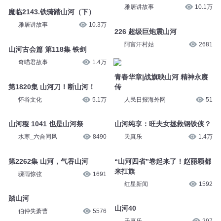
雅居讲故事
10.1万
魔临2143.铁骑踏山河（下）
雅居讲故事
10.3万
226 超级巨炮震山河
阿富汗村姑
2681
山河古会篇 第118集 铁剑
奇喵君故事
1.4万
青春华章|战旗映山河 精神永赓
第1820集 山河刀！断山河！
传
怀谷文化
5.1万
人民日报海外网
51
山河稷 1041 也是山河祭
山河纯享：旺夫女拯救钢铁侠？
水寒_六合同风
8490
天真乐
1.4万
第2262集 山河，气吞山河
“山河四省”卷起来了！赵丽颖都
来扛旗
骤雨惊弦
1691
红星新闻
1592
踏山河
山河40
伯仲失萧曹
5576