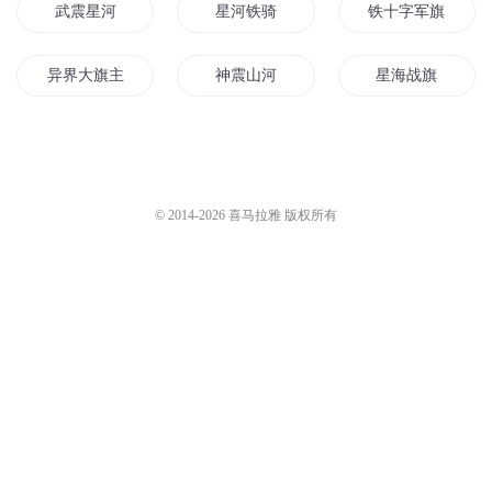
武震星河
星河铁骑
铁十字军旗永不落
异界大旗主
神震山河
星海战旗
武圣震天
不辞南风震山河
钢铁星河
三龙震山河
天下王旗
铁血山河
© 2014-
2026
喜马拉雅 版权所有
枪震星河
中华龙旗
剑震星河
太阳旗下
红旗彩旗
不落皇旗
枪震山河
武道震天