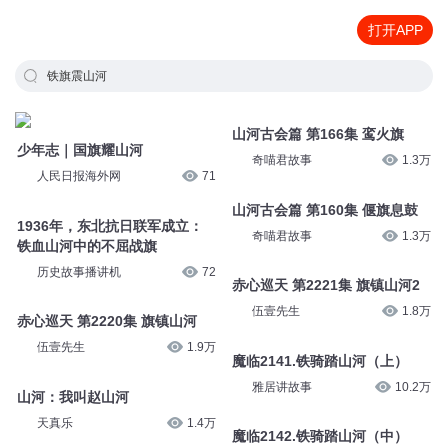
打开APP
铁旗震山河
山河古会篇 第166集 鸾火旗
少年志｜国旗耀山河
奇喵君故事
1.3万
人民日报海外网
71
山河古会篇 第160集 偃旗息鼓
1936年，东北抗日联军成立：
奇喵君故事
1.3万
铁血山河中的不屈战旗
历史故事播讲机
72
赤心巡天 第2221集 旗镇山河2
伍壹先生
1.8万
赤心巡天 第2220集 旗镇山河
伍壹先生
1.9万
魔临2141.铁骑踏山河（上）
雅居讲故事
10.2万
山河：我叫赵山河
天真乐
1.4万
魔临2142.铁骑踏山河（中）