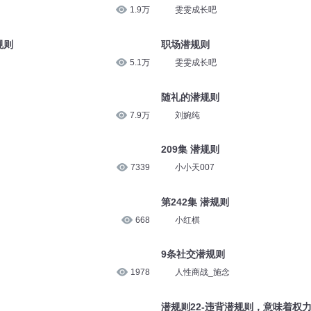
1.9万
雯雯成长吧
规则
职场潜规则
5.1万
雯雯成长吧
随礼的潜规则
7.9万
刘婉纯
209集 潜规则
7339
小小天007
第242集 潜规则
668
小红棋
9条社交潜规则
1978
人性商战_施念
潜规则22-违背潜规则，意味着权