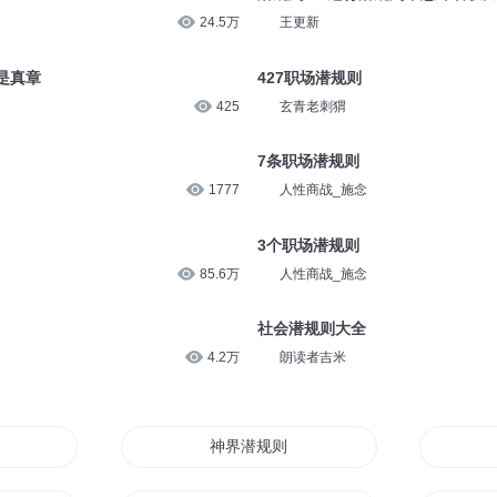
24.5万
王更新
是真章
427职场潜规则
425
玄青老刺猬
7条职场潜规则
1777
人性商战_施念
3个职场潜规则
85.6万
人性商战_施念
社会潜规则大全
4.2万
朗读者吉米
神界潜规则