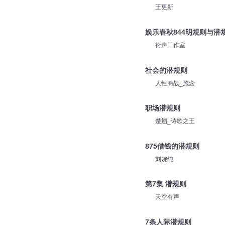
王更新
娱乐春秋844明规则与潜
衍声工作室
社会的潜规则
人性商战_施念
职场潜规则
楚翘_诗歌之王
875借钱的潜规则
刘婉纯
第7集 潜规则
天空有声
7条人际潜规则