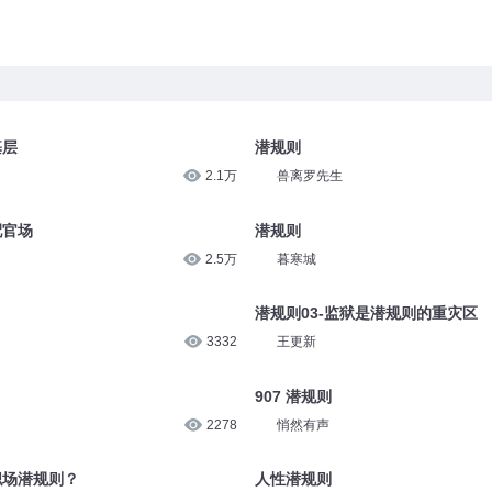
基层
潜规则
2.1万
兽离罗先生
配官场
潜规则
2.5万
暮寒城
潜规则03-监狱是潜规则的重灾区
3332
王更新
907 潜规则
2278
悄然有声
职场潜规则？
人性潜规则