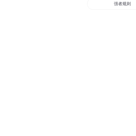
强者规则
神之规则
健康没有潜
潜规则之皇
异界之我就
仙道潜规则