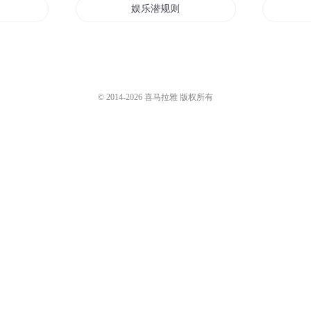
娱乐潜规则
异界潜规则
规则
暗访潜规则
© 2014-
2026
喜马拉雅 版权所有
重生之我爱潜规则
是规则
子规子归