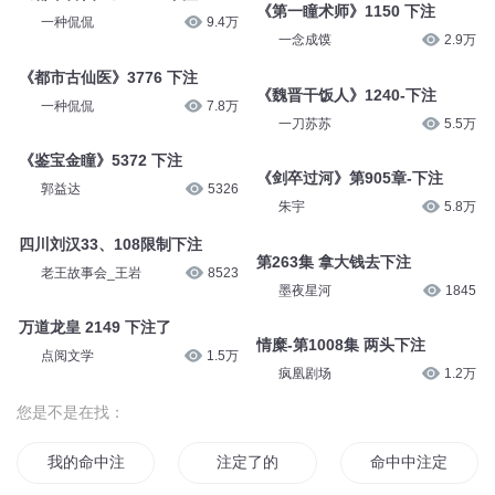
《第一瞳术师》1150 下注
一种侃侃
9.4万
一念成馍
2.9万
《都市古仙医》3776 下注
《魏晋干饭人》1240-下注
一种侃侃
7.8万
一刀苏苏
5.5万
《鉴宝金瞳》5372 下注
《剑卒过河》第905章-下注
郭益达
5326
朱宇
5.8万
四川刘汉33、108限制下注
第263集 拿大钱去下注
老王故事会_王岩
8523
墨夜星河
1845
万道龙皇 2149 下注了
情糜-第1008集 两头下注
点阅文学
1.5万
疯凰剧场
1.2万
您是不是在找：
我的命中注定就是她
注定了的
命中中注定的异界