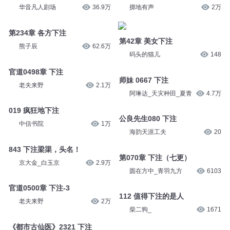
华音凡人剧场
36.9万
掷地有声
2万
第234章 各方下注
第42章 美女下注
熊子辰
62.6万
码头的猫儿
148
官道0498章 下注
师妹 0667 下注
老夫来野
2.1万
阿琳达_天灾种田_夏青
4.7万
019 疯狂地下注
公良先生080 下注
中信书院
1万
海韵天涯工夫
20
843 下注梁渠，头名！
第070章 下注（七更）
京大金_白玉京
2.9万
圆在方中_青羽九方
6103
官道0500章 下注-3
112 值得下注的是人
老夫来野
2万
柴二狗_
1671
《都市古仙医》2321 下注