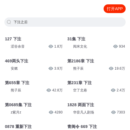
打开APP
下注之后
127 下注
31集 下注
涩谷余音
1.8万
阅米文化
934
469两头下注
第2186章 下注
安燃
3.9万
熊子辰
19.6万
第655章 下注
第231章 下注
熊子辰
42.8万
空了北巷
2.4万
第0685集 下注
1828 两面下注
z紫月z
4280
华音凡人剧场
7303
0878 重新下注
青闺令 669 下注