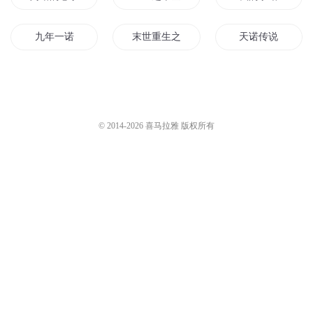
九年一诺
末世重生之云诺
天诺传说
千诺还在
一诺三生情
千金一诺
千语一诺
诺森德之王
诺尔传奇
© 2014-
2026
喜马拉雅 版权所有
一诺倾心
一诺日记
剑锋一诺
凭君一诺
诺诺历险记
一诺穿越记
一诺倾天下
与诺青云