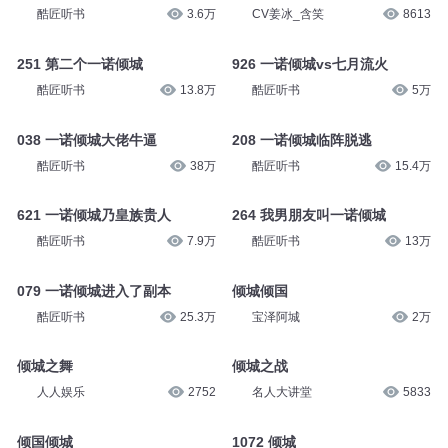
酷匠听书
3.6万
CV姜冰_含笑
8613
251 第二个一诺倾城
926 一诺倾城vs七月流火
酷匠听书
13.8万
酷匠听书
5万
038 一诺倾城大佬牛逼
208 一诺倾城临阵脱逃
酷匠听书
38万
酷匠听书
15.4万
621 一诺倾城乃皇族贵人
264 我男朋友叫一诺倾城
酷匠听书
7.9万
酷匠听书
13万
079 一诺倾城进入了副本
倾城倾国
酷匠听书
25.3万
宝泽阿城
2万
倾城之舞
倾城之战
人人娱乐
2752
名人大讲堂
5833
倾国倾城
1072 倾城