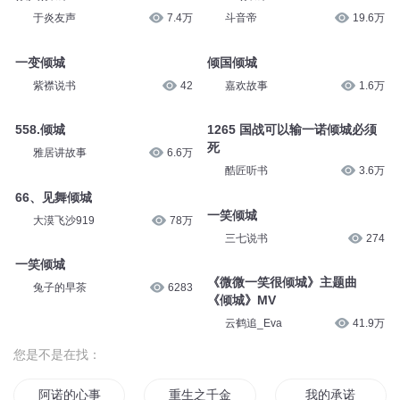
于炎友声
7.4万
斗音帝
19.6万
一变倾城
倾国倾城
紫襟说书
42
嘉欢故事
1.6万
558.倾城
1265 国战可以输一诺倾城必须
死
雅居讲故事
6.6万
酷匠听书
3.6万
66、见舞倾城
一笑倾城
大漠飞沙919
78万
三七说书
274
一笑倾城
《微微一笑很倾城》主题曲
兔子的早茶
6283
《倾城》MV
云鹤追_Eva
41.9万
您是不是在找：
阿诺的心事
重生之千金一诺
我的承诺