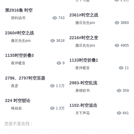
天下书盟
1.3万
第2916集 时空
2361#时空之战
雨钧说书
743
撒旦先生pro
3860
2360#时空之战
2216#时空之变
撒旦先生pro
3618
撒旦先生pro
4905
1135时空折叠3
1133时空折叠1
夜伴暖音
9
夜伴暖音
11
2796、2797时空至器
2983-时空乱流
夜彦
1.1万
果维听书
359
224 时空驳论
1102-时空追击
锋叔叔
1.3万
月下声花
841
您是不是在找：