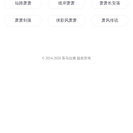
仙路萧萧
彼岸萧萧
萧萧长安落
萧萧剑落
侠影风萧萧
萧风传说
萧萧雨晴
当时笑颜已萧萧
长暮萧萧
一剑萧萧之一剑红颜
萧萧夜雨
叶萧萧兮妖娆
© 2014-
2026
喜马拉雅 版权所有
生而为王萧阳
萧萧七少
你好萧大人
月下萧萧
长剑风萧
满城萧萧
龙王萧阳萧阳叶云舒
异世萧风