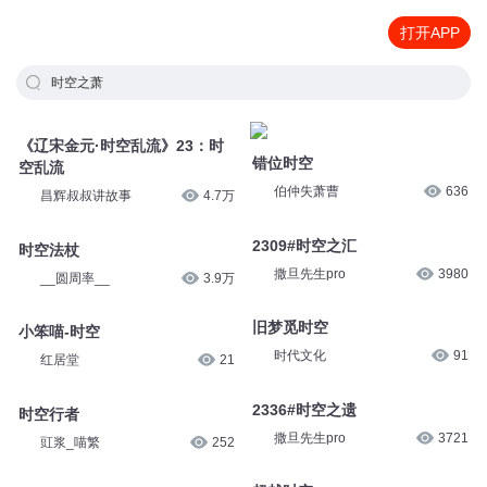
打开APP
时空之萧
《辽宋金元·时空乱流》23：时
错位时空
空乱流
伯仲失萧曹
636
昌辉叔叔讲故事
4.7万
2309#时空之汇
时空法杖
撒旦先生pro
3980
__圆周率__
3.9万
旧梦觅时空
小笨喵-时空
时代文化
91
红居堂
21
2336#时空之遗
时空行者
撒旦先生pro
3721
豇浆_喵繁
252