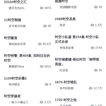
超越时空
2310#时空之汇
煮酒醺醉光阴
39
撒旦先生pro
3973
2499时空圣典
11时空裂缝
夜彦
1.3万
岁月银河传媒
95
时空小队篇 第154集 时空小队
时空隧道
正式合体
奏响岚的乐章
35.3万
奇喵君故事
2744
时空特警_第464集_回到过去的
时空储蓄罐-错位时空「钢琴唯
时空
美版」
阑珊梦Dboy
5015
红居堂
26
1134时空折叠2
1670-时空错乱
夜伴暖音
9
有声的陈默
12.7万
时空穿越者
1725 时空之轮
一枚小小搬运工
2.3万