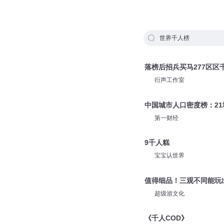
世界千人榜
落榜后招兵买马277区区
衍声工作室
中国城市人口密度榜：2
第一财经
9千人糕
宝宝认世界
值得细品！三观不同能玩
超级游文化
《千人COD》