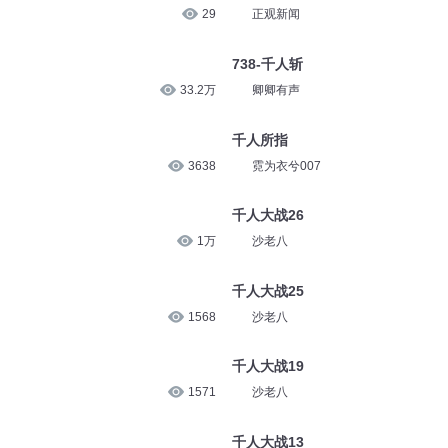
29
正观新闻
738-千人斩
33.2万
卿卿有声
千人所指
3638
霓为衣兮007
千人大战26
1万
沙老八
千人大战25
1568
沙老八
千人大战19
1571
沙老八
千人大战13