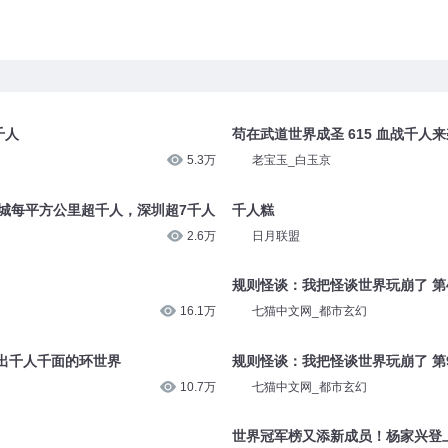
千人
苟在武道世界成圣 615 血战千人来
5.3万
老宝玉_白玉京
1城每平方公里超千人，深圳超7千人
千人糕
2.6万
日月联盟
规则怪谈：我把怪谈世界玩崩了 第4
16.1万
七猫中文网_都市玄幻
出千人千面的环世界
规则怪谈：我把怪谈世界玩崩了 第9
10.7万
七猫中文网_都市玄幻
世界冠军榜又添新成员！杨家兴登