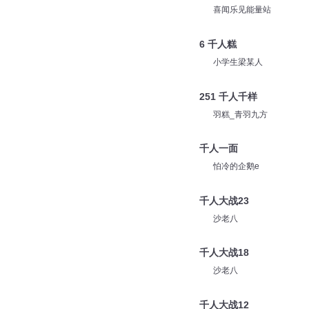
喜闻乐见能量站
6 千人糕
小学生梁某人
251 千人千样
羽糕_青羽九方
千人一面
怕冷的企鹅e
千人大战23
沙老八
千人大战18
沙老八
千人大战12