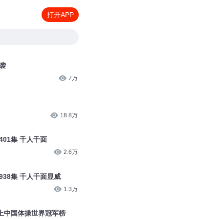
打开APP
袭
7万
18.8万
01集 千人千面
2.6万
38集 千人千面显威
1.3万
上中国体操世界冠军榜