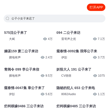
打开APP
公子小女子来迟了
575沈公子来了
094 二公子来访
大斌
4万
雷哥声之优
7.1万
嫡谋159 萧二公子来访
窥春情-0092集 我等公子来
掷地有声
2.4万
伊彭
3.7万
青闺令 099 李公子来信
妖怪大人 191 公子来了
掷地有声
9.5万
CV痞痞
1075
窥春情-0047集 章公子来了
隐秘的犯人 653 公子来电
伊彭
5.6万
8082Audio
1.1万
烂柯棋缘0486 三公子来访
烂柯棋缘0485 三公子来访