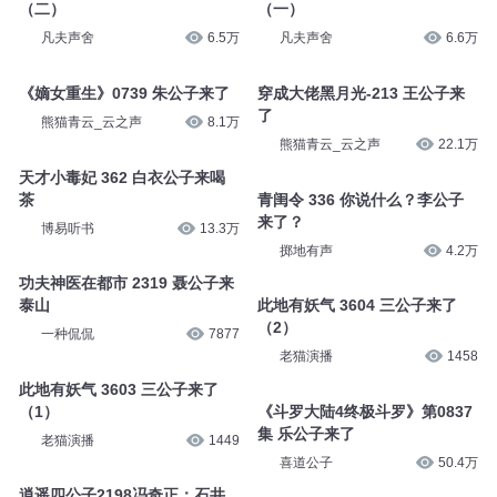
（二）
（一）
凡夫声舍
6.5万
凡夫声舍
6.6万
《嫡女重生》0739 朱公子来了
穿成大佬黑月光-213 王公子来
了
熊猫青云_云之声
8.1万
熊猫青云_云之声
22.1万
天才小毒妃 362 白衣公子来喝
茶
青闺令 336 你说什么？李公子
来了？
博易听书
13.3万
掷地有声
4.2万
功夫神医在都市 2319 聂公子来
泰山
此地有妖气 3604 三公子来了
（2）
一种侃侃
7877
老猫演播
1458
此地有妖气 3603 三公子来了
（1）
《斗罗大陆4终极斗罗》第0837
集 乐公子来了
老猫演播
1449
喜道公子
50.4万
逍遥四公子2198冯奇正：石井