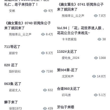
礼仁，老子来找你了！
《嫡女重生》0741 听闻朱公子
来了就回来了
安燃
9万
熊猫青云_云之声
7.8万
《嫡女重生》0740 听闻朱公子
来了就回来了
Vol.94｜「花」花世界迷人眼，
花花公主公子来相见~
熊猫青云_云之声
8.4万
卡卡西紫茄
38
711等迟了
1102#太迟了
姣姣兮
6.3万
爱吃鱼_2024
1368
020 迟了
第504章-迟了
隐轩剧社
7190
北冥有声
14.8万
063集 迟了
合道960太迟了
超超丈人
632
叨马澹
5.1万
狮子来了
牙仙子来喽
张憬1973
439