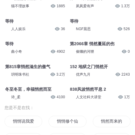
猫不理故事
1885
夙夙爱有声
1.3万
等待
等待
人人娱乐
36
NGF晨思
526
等待
第2066章 悄然蔓延的伤
曲小奇
4902
偷懒的河狸
0
第815章悄然滋生的傲气
152 地狱之门悄然开
玥明珠书社
3.2万
优声九月
2243
冬至冬至，幸福悄然而至
838风波悄然平息 2
诗_柔
4100
人文社科大讲堂
1万
您是不是在找：
悄悄说我爱你
悄悄修个仙
悄然而来的你