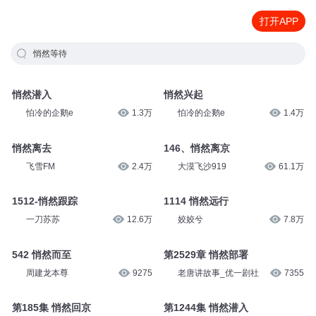
打开APP
悄然等待
悄然潜入
悄然兴起
怕冷的企鹅e
1.3万
怕冷的企鹅e
1.4万
悄然离去
146、悄然离京
飞雪FM
2.4万
大漠飞沙919
61.1万
1512-悄然跟踪
1114 悄然远行
一刀苏苏
12.6万
姣姣兮
7.8万
542 悄然而至
第2529章 悄然部署
周建龙本尊
9275
老唐讲故事_优一剧社
7355
第185集 悄然回京
第1244集 悄然潜入