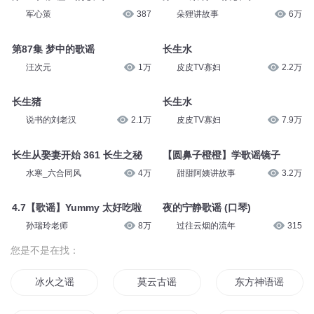
军心策
387
朵狸讲故事
6万
第87集 梦中的歌谣
长生水
汪次元
1万
皮皮TV寡妇
2.2万
长生猪
长生水
说书的刘老汉
2.1万
皮皮TV寡妇
7.9万
长生从娶妻开始 361 长生之秘
【圆鼻子橙橙】学歌谣镜子
水寒_六合同风
4万
甜甜阿姨讲故事
3.2万
4.7【歌谣】Yummy 太好吃啦
夜的宁静歌谣 (口琴)
孙瑞玲老师
8万
过往云烟的流年
315
您是不是在找：
冰火之谣
莫云古谣
东方神语谣