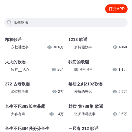
打开APP
长生歌谣
寒衣歌谣
1213 歌谣
东叔讲故事
30.6万
多特熊故事
4968
火火的歌谣
我们的歌谣
预有__见心
204
陈吓啦吓啦
1.1万
272 古老歌谣
黎明之剑2192歌谣
多特熊故事
2万
麦疯的思远
5.9万
长生不死863长生暴露
封侯-第788集-歌谣
大睿有声
1.4万
张师傅讲故事
3.6万
长生不死664强势孙长生
三尺春 212 歌谣