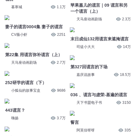
妻子的谎言0004集 妻子的谎言
CV薇小虾
2251
末日成仙132用谎言来遮掩谎言
司徒小大大
14万
第22集 用谎言弥补谎言（上）
天马座动画剧场
2.7万
第327回谎言的下场
嘉庆说故事
18.5万
252研学的谎言（下）
小狐仙的故事宝盒
9686
036 、谎言与虚荣-基遍的谎言
天下书盟电子书
3150
443谎言？
嗨扬
3.7万
誓言
阿芙佳呀呀
335
誓言
只爱好声音
258
河面下的谎言（终）
主播吕鹏
5065
河面下的谎言（四）
主播吕鹏
5657
河面下的谎言（三）