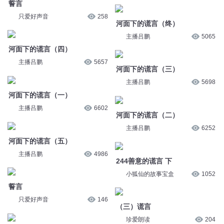
主播吕鹏
5698
河面下的谎言（一）
主播吕鹏
6602
河面下的谎言（二）
主播吕鹏
6252
河面下的谎言（五）
主播吕鹏
4986
244善意的谎言 下
小狐仙的故事宝盒
1052
誓言
只爱好声音
146
（三）谎言
珍爱朗读
204
725 谎言
一天吃八顿丨
1113
1217 谎言
一天吃八顿丨
1252
111.谎言
人文读书声
5.7万
907 谎言
一天吃八顿丨
1185
您是不是在找：