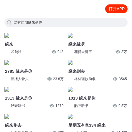
打开APP
爱有佳期缘来是你
缘来
缘来缘尽
孟鹤峰
948
花臂大魔王
8万
2785 缘来是你
缘来则去
演播人骨头
23.8万
格林强效助眠
3545
1913 缘来是你
1913 缘来是你
酷匠听书
1279
酷匠听书
9.5万
缘来则去
星期五有鬼334 缘来
格林强效助眠
3万
_牛大宝_
43.6万
第34章 缘来
缘来不拒，缘走不留