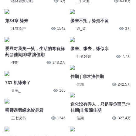
江雪绘声
1542
诗_柔
3万
爱豆对我笑一笑，生活的毒有解
缘来、缘去，缘似水
药@佳期|非常溜佳期
行者妙智
7.7万
佳期
243.2万
佳期 | 非常溜佳期
731 机缘来了
佳期
242.5万
青兔_
165
造化没有弄人，只是弄你而已@
卿卿误我缘来皆是君
佳期|非常溜佳期
三七说书
1346
佳期
327.4万
【养生有道·声音疗愈】缘来
有福同享，有难你扛@佳期|非
常溜佳期|搞笑段子
大毉精誠
3.5万
佳期
183.8万
坠入爱河吧，我来捞你@佳期|
非常溜佳期|搞笑段子
我也想官宣，有人一起吗？@佳
期|非常溜佳期
佳期
114.1万