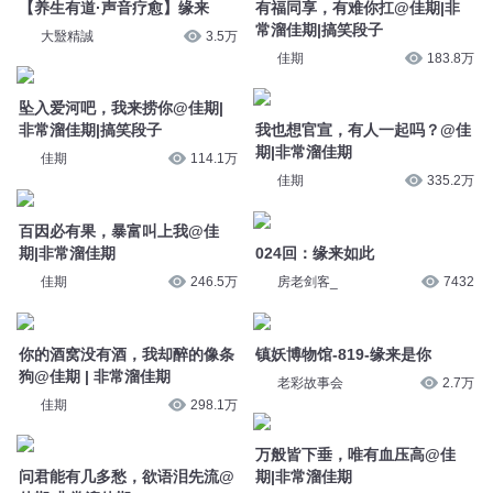
佳期
335.2万
百因必有果，暴富叫上我@佳
期|非常溜佳期
024回：缘来如此
佳期
246.5万
房老剑客_
7432
你的酒窝没有酒，我却醉的像条
镇妖博物馆-819-缘来是你
狗@佳期 | 非常溜佳期
老彩故事会
2.7万
佳期
298.1万
万般皆下垂，唯有血压高@佳
问君能有几多愁，欲语泪先流@
期|非常溜佳期
佳期|非常溜佳期
佳期
234.5万
佳期
210.9万
相爱没那么容易，每个人都有他
缘来有时，皆是最好的安排
的手机@佳期|非常溜佳期
古斯_治愈电台
1505
佳期
209.6万
妖魔哪里走-794 缘来是你
你们要的生僻字来了@佳期|非
常溜佳期
cv半坛醋
6.4万
佳期
360.4万