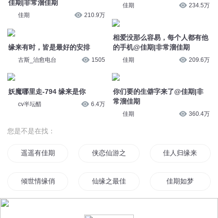
您是不是在找：
遥遥有佳期
侠恋仙游之佳期如梦
佳人归缘来是卿
倾世情缘俏佳人
仙缘之最佳修仙搭档
佳期如梦
长歌梦佳期
花期佳梦
别样青春之佳人如
不误佳期
锦鲤佳缘
爱你有期也有情
© 2014-
2026
喜马拉雅 版权所有
佳期如梦之海上繁花
卿本佳人一念缘起
佳期不负
良缘佳成
斯年相遇佳期如梦
后会有期后会有期
陆少的独佳婚期
后会已无期