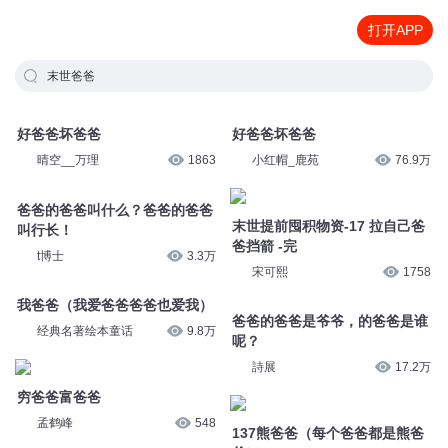
打开APP
末世爸爸
好爸爸坏爸爸
好爸爸坏爸爸
晴空__万理
1863
小红帽_鹿苑
76.9万
爸爸的爸爸叫什么？爸爸的爸爸
末世提前囤积物资-17 拉自己爸
叫行长！
爸挡箭 -完
t博士
3.3万
宋可熙
1758
我爸爸（我爱爸爸爸爸也爱我）
爸爸的爸爸是爷爷，的爸爸是谁
经典名著绘本童话
9.8万
呢？
詩展
17.2万
穷爸爸富爸爸
孟鹤峰
548
137熊爸爸（每个爸爸都是熊爸