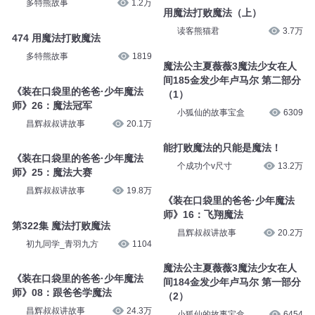
多特熊故事
1.2万
用魔法打败魔法（上）
读客熊猫君
3.7万
474 用魔法打败魔法
多特熊故事
1819
魔法公主夏薇薇3魔法少女在人
间185金发少年卢马尔 第二部分
《装在口袋里的爸爸·少年魔法
（1）
师》26：魔法冠军
小狐仙的故事宝盒
6309
昌辉叔叔讲故事
20.1万
能打败魔法的只能是魔法！
《装在口袋里的爸爸·少年魔法
个成功个v尺寸
13.2万
师》25：魔法大赛
昌辉叔叔讲故事
19.8万
《装在口袋里的爸爸·少年魔法
师》16：飞翔魔法
第322集 魔法打败魔法
昌辉叔叔讲故事
20.2万
初九同学_青羽九方
1104
魔法公主夏薇薇3魔法少女在人
《装在口袋里的爸爸·少年魔法
间184金发少年卢马尔 第一部分
师》08：跟爸爸学魔法
（2）
昌辉叔叔讲故事
24.3万
小狐仙的故事宝盒
6454