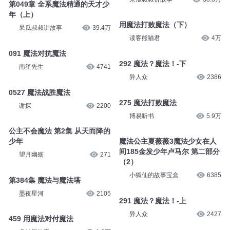
第049章 全系魔法精通的天才少
年（上）
用魔法打败魔法（下）
呆瓜叔叔讲故事
39.4万
读客熊猫君
4万
091 魔法对抗魔法
292 魔法？魔法！-下
南笙先生
4741
异人众
2386
0527 魔法战胜魔法
275 魔法打败魔法
谢探
2200
博易听书
5.9万
公主不会魔法 第2集 从天而降的
少年
魔法公主夏薇薇3魔法少女在人
间185金发少年卢马尔 第二部分
望月幽殇
271
（2）
小狐仙的故事宝盒
6385
第384集 魔法与魔法塔
墨夜星河
2105
291 魔法？魔法！-上
异人众
2427
459 用魔法对付魔法