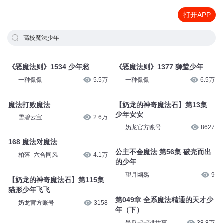
打开APP
高校魔法少年
《恶魔法则》1534 少年愁
《恶魔法则》1377 狮鹫少年
一种侃侃
5.5万
一种侃侃
6.5万
魔法打败魔法
【奶龙的神奇魔法石】第13集
少年安安
雪碧云宝
2.6万
奶龙官方账号
8627
168 魔法对魔法
公主不会魔法 第56集 破壳而出
柏落_六合同风
4.1万
的少年
望月幽殇
9
【奶龙的神奇魔法石】第115集
猫形少年飞飞
第049章 全系魔法精通的天才少
奶龙官方账号
3158
年（下）
呆瓜叔叔讲故事
38.8万