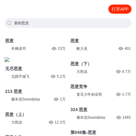
打开APP
新的恶意
恶意
恶意
冬梅读书
23万
帆大圣
401
无尽恶意
恶意（下）
北园宇城飞
5.2万
大凯说
9.7万
213 恶意
恶意竞争
爆米花Soundplay
1万
复旦少年创业营
1.7万
恶意（上）
324 恶意