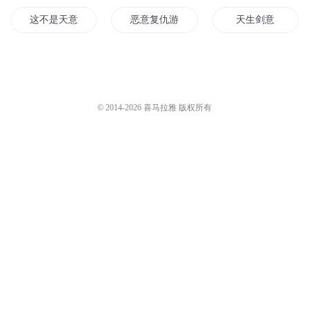
初九同学_青羽九方
648
初九同学_青羽九方
671
第543集 恶意9
第540集 恶意6
初九同学_青羽九方
665
初九同学_青羽九方
665
您是不是在找：
乐意就好
道意长生
恶魔少爷请注意
这不是天意但我是天命
恶意复仇游戏
天生剑意
公子无意
她对世界只有恶意
意界神游
恶意环绕的小镇
如意传之三生
意动师意动天下
© 2014-
2026
喜马拉雅 版权所有
世界君的恶意
重生一心一意
战意无双