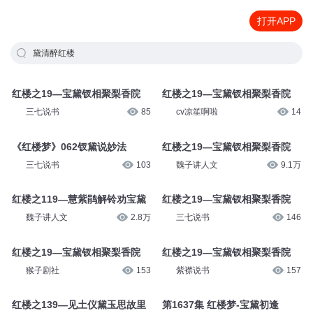
打开APP
黛清醉红楼
红楼之19—宝黛钗相聚梨香院
红楼之19—宝黛钗相聚梨香院
三七说书
85
cv凉笙啊啦
14
《红楼梦》062钗黛说妙法
红楼之19—宝黛钗相聚梨香院
三七说书
103
魏子讲人文
9.1万
红楼之119—慧紫鹃解铃劝宝黛
红楼之19—宝黛钗相聚梨香院
魏子讲人文
2.8万
三七说书
146
红楼之19—宝黛钗相聚梨香院
红楼之19—宝黛钗相聚梨香院
猴子剧社
153
紫襟说书
157
红楼之139—见土仪黛玉思故里
第1637集 红楼梦-宝黛初逢