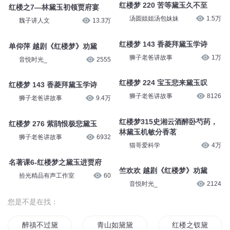
红楼梦 220 苦等黛玉久不至
红楼之7—林黛玉初领贾府宴
汤圆姐姐汤包妹妹
1.5万
魏子讲人文
13.3万
红楼梦 143 香菱拜黛玉学诗
单仰萍 越剧《红楼梦》劝黛
狮子老爸讲故事
1万
音悦时光_
2555
红楼梦 224 宝玉悲来黛玉叹
红楼梦 143 香菱拜黛玉学诗
狮子老爸讲故事
8126
狮子老爸讲故事
9.4万
红楼梦315史湘云酒醉卧芍药，
红楼梦 276 紫鹃恨极悲黛玉
林黛玉机敏分香茗
狮子老爸讲故事
6932
猫哥爱科学
4万
名著课6-红楼梦之黛玉进贾府
竺欢欢 越剧《红楼梦》劝黛
拾光精品有声工作室
60
音悦时光_
2124
您是不是在找：
醉禛不过黛玉心
青山如黛黛如青山
红楼之钗黛