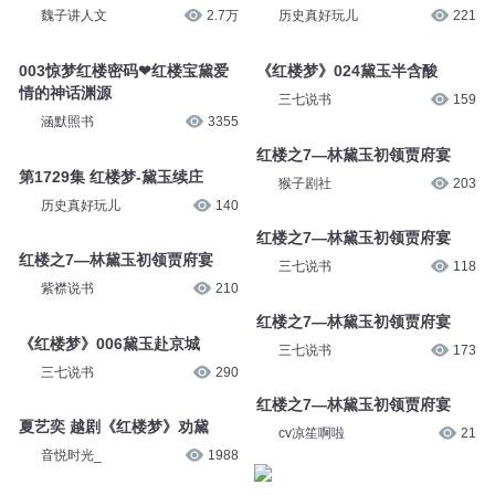
魏子讲人文
2.7万
历史真好玩儿
221
003惊梦红楼密码❤红楼宝黛爱
《红楼梦》024黛玉半含酸
情的神话渊源
三七说书
159
涵默照书
3355
红楼之7—林黛玉初领贾府宴
第1729集 红楼梦-黛玉续庄
猴子剧社
203
历史真好玩儿
140
红楼之7—林黛玉初领贾府宴
红楼之7—林黛玉初领贾府宴
三七说书
118
紫襟说书
210
红楼之7—林黛玉初领贾府宴
《红楼梦》006黛玉赴京城
三七说书
173
三七说书
290
红楼之7—林黛玉初领贾府宴
夏艺奕 越剧《红楼梦》劝黛
cv凉笙啊啦
21
音悦时光_
1988