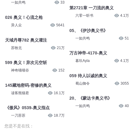
异人众
5641
六零一听书
4.1万
天域丹尊782 奥义灌注
05、《伊沙奥义书》
苏牧北
21万
一如共鸣
51
599 奥义！异次元空斩
万古神帝-4170-奥义
神奇喵喵谷
152
暮玖Ayla
4.1万
145藏地密码-密修的奥义
059 待人以诚的奥义
读客熊猫君
16.1万
蜀山御令
3055
《傲风》0539-奥义指点
20、《蒙达卡奥义书》
一刀苏苏
18.7万
一如共鸣
40
您是不是在找：
明天的力量
火神奥义
火影力量至上