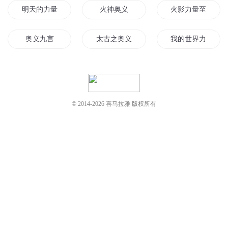
奥义九言
太古之奥义战神
我的世界力量
你的力量归我了
国家力量
绝对奥义
力量即正义
本能力量
武道奥义
© 2014-
2026
喜马拉雅 版权所有
无量力尊
传说中的力量
神之力量
火系魔法奥义
古老奥义
奥义剑尊
重生之巫师奥义
无上之使命奥义