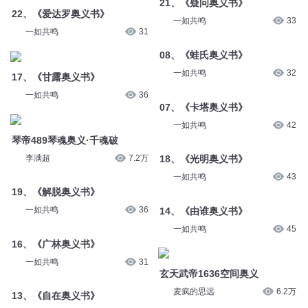
一如共鸣
31
一如共鸣
33
17、《甘露奥义书》
08、《蛙氏奥义书》
一如共鸣
36
一如共鸣
32
琴帝489琴魂奥义·千魂破
07、《卡塔奥义书》
李满超
7.2万
一如共鸣
42
19、《解脱奥义书》
18、《光明奥义书》
一如共鸣
36
一如共鸣
43
16、《广林奥义书》
14、《由谁奥义书》
一如共鸣
31
一如共鸣
45
13、《自在奥义书》
玄天武帝1636空间奥义
一如共鸣
33
麦疯的思远
6.2万
026 奥义！心流之枪
第2721章 一刀流的奥义