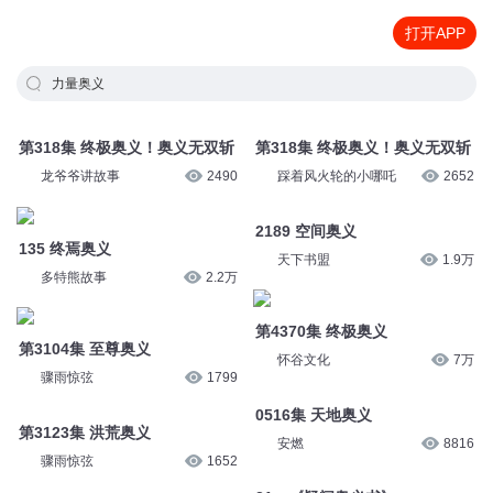
打开APP
力量奥义
第318集 终极奥义！奥义无双斩
第318集 终极奥义！奥义无双斩
龙爷爷讲故事
2490
踩着风火轮的小哪吒
2652
135 终焉奥义
2189 空间奥义
多特熊故事
2.2万
天下书盟
1.9万
第3104集 至尊奥义
第4370集 终极奥义
骤雨惊弦
1799
怀谷文化
7万
第3123集 洪荒奥义
0516集 天地奥义
骤雨惊弦
1652
安燃
8816
22、《爱达罗奥义书》
21、《疑问奥义书》