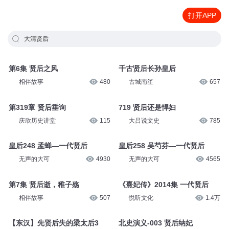
打开APP
大清贤后
第6集 贤后之风
千古贤后长孙皇后
相伴故事
480
古城南笙
657
第319章 贤后垂询
719 贤后还是悍妇
庆欣历史讲堂
115
大吕说文史
785
皇后248 孟蝉—一代贤后
皇后258 吴芍芬—一代贤后
无声的大可
4930
无声的大可
4565
第7集 贤后逝，稚子殇
《熹妃传》2014集 一代贤后
相伴故事
507
悦听文化
1.4万
【东汉】先贤后失的梁太后3
北史演义-003 贤后纳妃