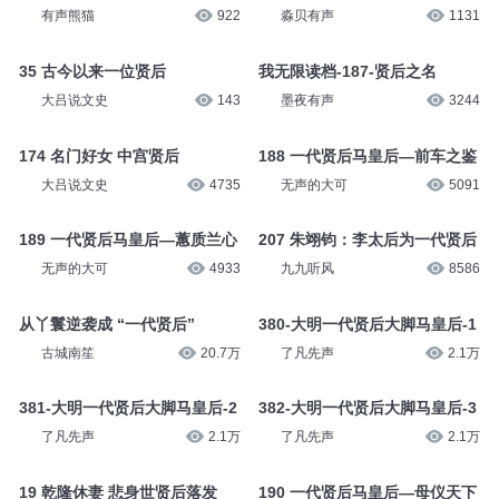
有声熊猫
922
淼贝有声
1131
35 古今以来一位贤后
我无限读档-187-贤后之名
大吕说文史
143
墨夜有声
3244
174 名门好女 中宫贤后
188 一代贤后马皇后—前车之鉴
大吕说文史
4735
无声的大可
5091
189 一代贤后马皇后—蕙质兰心
207 朱翊钧：李太后为一代贤后
无声的大可
4933
九九听风
8586
从丫鬟逆袭成 “一代贤后”
380-大明一代贤后大脚马皇后-1
古城南笙
20.7万
了凡先声
2.1万
381-大明一代贤后大脚马皇后-2
382-大明一代贤后大脚马皇后-3
了凡先声
2.1万
了凡先声
2.1万
19 乾隆休妻 悲身世贤后落发
190 一代贤后马皇后—母仪天下