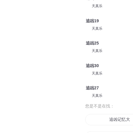
天真乐
追凶19
天真乐
追凶25
天真乐
追凶30
天真乐
追凶27
天真乐
您是不是在找：
追凶记忆大