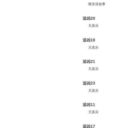
晓东讲故事
追凶20
天真乐
追凶18
天真乐
追凶21
天真乐
追凶23
天真乐
追凶11
天真乐
追凶17