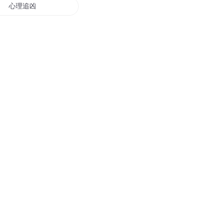
心理追凶
我与神兽追凶的日子
凶案追击
终极追凶
迷案追凶
绯色追凶