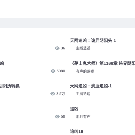
天网追凶：诡异阴阳头-1
36
主播逍遥
追凶
《茅山鬼术师》第1168章 跨界阴
5080
有声的紫襟
的阴阳历转换
天网追凶：滴血追凶-1
8.5万
主播逍遥
追凶
58
那月有声
追凶16