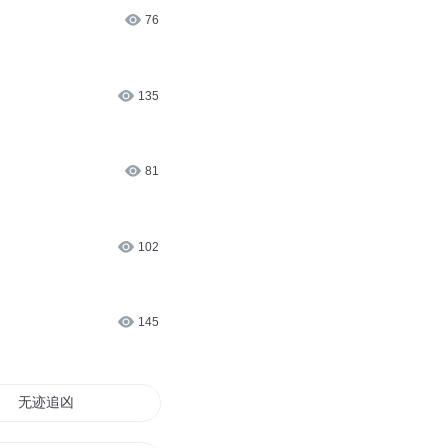
76
135
81
102
145
无迹追凶