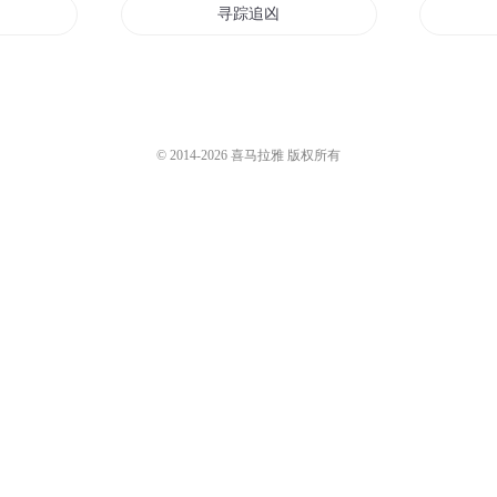
寻踪追凶
追凶破风前行
追凶迷途
© 2014-
2026
喜马拉雅 版权所有
追踪
追凶法医
之边城追凶
追凶韩国