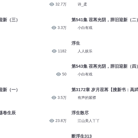
32.7万
诗_柔
旧迎新（三）
第541集 荏苒光阴，辞旧迎新（二
3.3万
小白有戏
浮生
1182
人人娱乐
第543集 荏苒光阴，辞旧迎新（四
50
小白有戏
旧迎新（一）
第3172章 岁月荏苒【搜新书：高
3.5万
有声的紫襟
荡卷生辰
浮生散尽
23.8万
江山美人丫丫
断浮生313