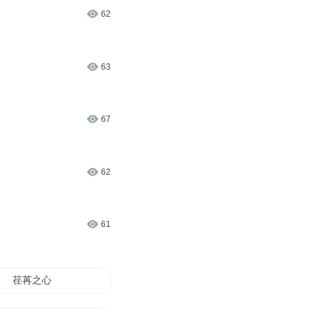
62
63
67
62
61
荏苒之心