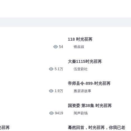
118 时光荏苒
54
锋叔叔
大秦1115时光荏苒
5.1万
伍壹剧社
帝师县令-899-时光荏苒
1.9万
雅居讲故事
国资委 第38集 时光荏苒
9419
闻声剧场
光荏苒
蓦然回首，时光荏苒，你我已老