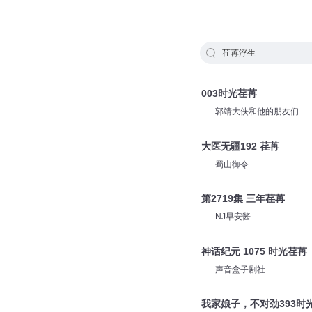
荏苒浮生
003时光荏苒
郭靖大侠和他的朋友们
大医无疆192 荏苒
蜀山御令
第2719集 三年荏苒
NJ早安酱
神话纪元 1075 时光荏苒
声音盒子剧社
我家娘子，不对劲393时