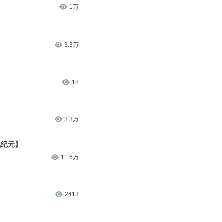
1万
）
3.3万
18
）
3.3万
武纪元】
11.6万
2413