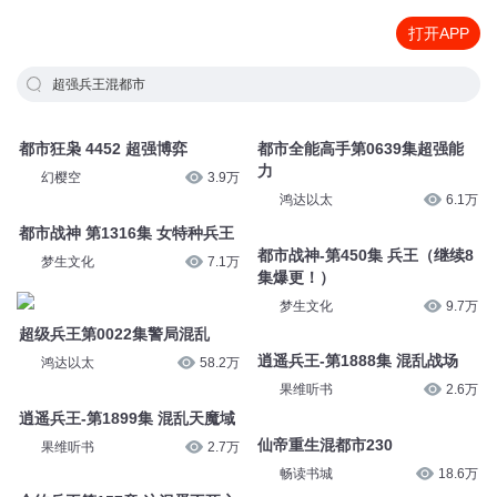
打开APP
超强兵王混都市
都市狂枭 4452 超强博弈
都市全能高手第0639集超强能
力
幻樱空
3.9万
鸿达以太
6.1万
都市战神 第1316集 女特种兵王
都市战神-第450集 兵王（继续8
梦生文化
7.1万
集爆更！）
梦生文化
9.7万
超级兵王第0022集警局混乱
逍遥兵王-第1888集 混乱战场
鸿达以太
58.2万
果维听书
2.6万
逍遥兵王-第1899集 混乱天魔域
仙帝重生混都市230
果维听书
2.7万
畅读书城
18.6万