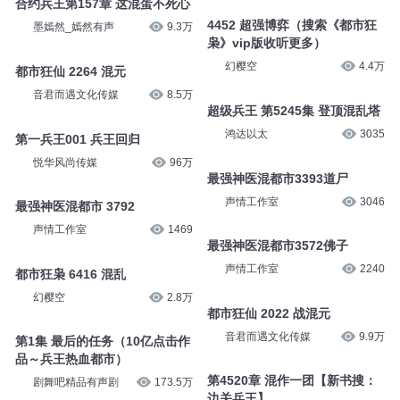
合约兵王第157章 这混蛋不死心
4452 超强博弈（搜索《都市狂
墨嫣然_嫣然有声
9.3万
枭》vip版收听更多）
幻樱空
4.4万
都市狂仙 2264 混元
音君而遇文化传媒
8.5万
超级兵王 第5245集 登顶混乱塔
鸿达以太
3035
第一兵王001 兵王回归
悦华风尚传媒
96万
最强神医混都市3393道尸
声情工作室
3046
最强神医混都市 3792
声情工作室
1469
最强神医混都市3572佛子
声情工作室
2240
都市狂枭 6416 混乱
幻樱空
2.8万
都市狂仙 2022 战混元
音君而遇文化传媒
9.9万
第1集 最后的任务（10亿点击作
品～兵王热血都市）
第4520章 混作一团【新书搜：
剧舞吧精品有声剧
173.5万
边关兵王】