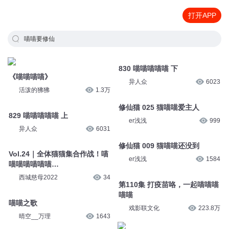
打开APP
喵喵要修仙
830 喵喵喵喵喵 下
《喵喵喵喵》
异人众
6023
活泼的狒狒
1.3万
修仙猫 025 猫喵喵爱主人
829 喵喵喵喵喵 上
er浅浅
999
异人众
6031
修仙猫 009 猫喵喵还没到
Vol.24｜全体猫猫集合作战！喵
er浅浅
1584
喵喵喵喵喵喵…
西城慈母2022
34
第110集 打疫苗咯，一起喵喵喵
喵喵
喵喵之歌
戏影联文化
223.8万
晴空__万理
1643