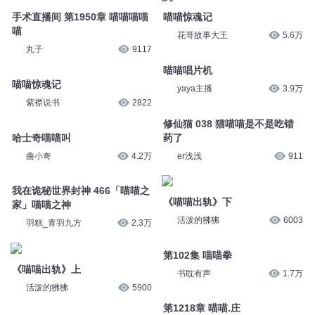
手术直播间 第1950章 喵喵喵喵
喵喵惊魂记
喵
花哥故事大王
5.6万
丸子
9117
喵喵唱片机
喵喵惊魂记
yaya主播
3.9万
紫襟说书
2822
修仙猫 038 猫喵喵是不是吃错
哈士奇喵喵叫
药了
曲小奇
4.2万
er浅浅
911
我在诡秘世界封神 466「喵喵之
《喵喵出轨》下
家」喵喵之神
活泼的狒狒
6003
羽糕_青羽九方
2.3万
第102集 喵喵拳
《喵喵出轨》上
书耽有声
1.7万
活泼的狒狒
5900
第1218章 喵喵.庄