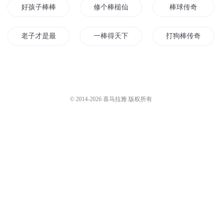
好孩子棒棒
修个棒槌仙
棒球传奇
老子才是最棒的偶像
一棒得天下
打狗棒传奇
这个系统真棒
这游戏就很棒
冰棒女甜心男
阿尔卑斯棒棒神
异界之一棒大圣
人生最棒的相遇
© 2014-
2026
喜马拉雅 版权所有
与大圣一起挥棒
萝莉棒棒糖
异世金箍棒
我有一把会穿越的神光棒
人头棒棒糖
棒球天才
血色棒棒糖完美爱恋
一棒冲天