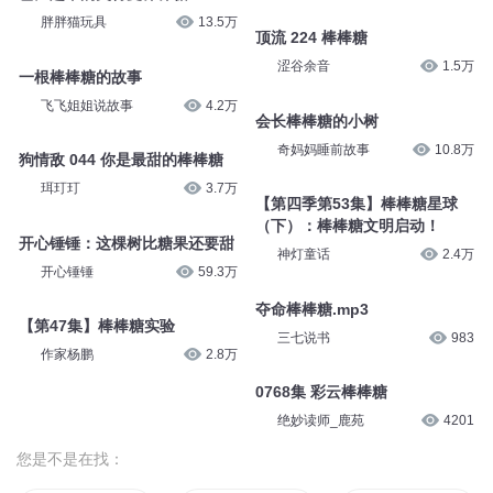
胖胖猫玩具
13.5万
顶流 224 棒棒糖
涩谷余音
1.5万
一根棒棒糖的故事
飞飞姐姐说故事
4.2万
会长棒棒糖的小树
奇妈妈睡前故事
10.8万
狗情敌 044 你是最甜的棒棒糖
珥玎玎
3.7万
【第四季第53集】棒棒糖星球
（下）：棒棒糖文明启动！
开心锤锤：这棵树比糖果还要甜
神灯童话
2.4万
开心锤锤
59.3万
夺命棒棒糖.mp3
【第47集】棒棒糖实验
三七说书
983
作家杨鹏
2.8万
0768集 彩云棒棒糖
绝妙读师_鹿苑
4201
您是不是在找：