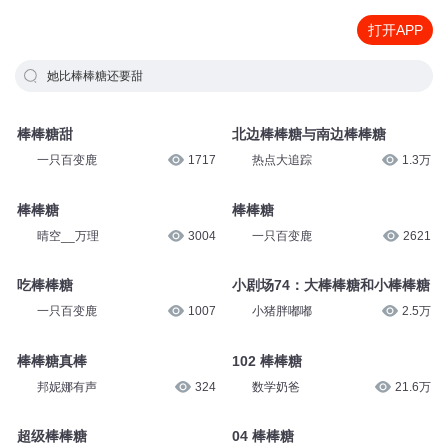
打开APP
她比棒棒糖还要甜
棒棒糖甜
北边棒棒糖与南边棒棒糖
一只百变鹿
1717
热点大追踪
1.3万
棒棒糖
棒棒糖
晴空__万理
3004
一只百变鹿
2621
吃棒棒糖
小剧场74：大棒棒糖和小棒棒糖
一只百变鹿
1007
小猪胖嘟嘟
2.5万
棒棒糖真棒
102 棒棒糖
邦妮娜有声
324
数学奶爸
21.6万
超级棒棒糖
04 棒棒糖