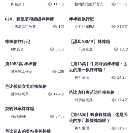
肉包来了
11.5万
植物大战僵尸官方频
53.3万
道
620、糖巫婆和超级棒棒糖
棒棒糖旅行记
小雪老师讲故事
1万
小月姐姐FM
31.5万
棒棒糖旅行记
【舔耳ASMR】棒棒糖
mfc百合
6.6万
一只百变鹿
1012
第1058集 棒棒糖
【第13集】牛奶味的棒棒糖：丢
丢的第一根棒棒糖！
雁栖鸣工作室
136
神灯童话
24.2万
芭比被仙女奖励棒棒糖
芭比边打疫苗边吃棒棒糖
胖胖猫玩具
14.4万
胖胖猫玩具
17.4万
旋转风车棒棒糖
【第43集】蜂蜜棒棒糖：这是丢
yaya主播
3.4万
丢的第几根棒棒糖呢？
神灯童话
11.9万
芭比超市的奥特曼棒棒糖