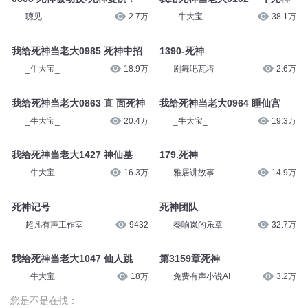
聴见
2.7万
_牛大宝_
38.1万
我给死神当老大0985 死神中招
1390-死神
_牛大宝_
18.9万
剧舞吧瓦塔
2.6万
我给死神当老大0863 直 面死神
我给死神当老大0964 睡仙宫
_牛大宝_
20.4万
_牛大宝_
19.3万
我给死神当老大1427 神仙墓
179.死神
_牛大宝_
16.3万
雅居讲故事
14.9万
死神记号
死神团队
超凡有声工作室
9432
奏响岚的乐章
32.7万
我给死神当老大1047 仙人跳
第3159章死神
_牛大宝_
18万
免费有声小说AI
3.2万
您是不是在找：