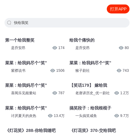
打开APP
快给我笑
第一个给我整笑
给我个痛快的
是乔安昂
174
是乔安昂
80
菜菜：给我妈尽个“笑”
菜菜：给我妈尽个“笑”
紫襟说书
1506
猴子剧社
743
菜菜：给我妈尽个“笑”
【笑话179】 嫁给我
喜闻乐见能量站
787
老唐讲历史_优一剧社
1.2万
菜菜：给我妈尽个“笑”
搞笑段子：给我根棍子
讨厌夏天的炎热
13.4万
一头搞笑咸鱼
9.7万
《灯花笑》288-你给我缝吧
《灯花笑》370-交给我吧