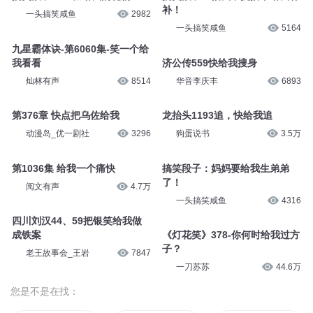
补！
一头搞笑咸鱼
2982
一头搞笑咸鱼
5164
九星霸体诀-第6060集-笑一个给
我看看
济公传559快给我搜身
灿林有声
8514
华音李庆丰
6893
第376章 快点把乌佐给我
龙抬头1193追，快给我追
动漫岛_优一剧社
3296
狗蛋说书
3.5万
第1036集 给我一个痛快
搞笑段子：妈妈要给我生弟弟
了！
阅文有声
4.7万
一头搞笑咸鱼
4316
四川刘汉44、59把银笑给我做
成铁案
《灯花笑》378-你何时给我过方
子？
老王故事会_王岩
7847
一刀苏苏
44.6万
您是不是在找：