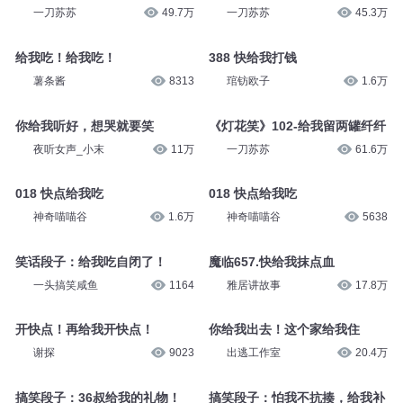
一刀苏苏
49.7万
一刀苏苏
45.3万
给我吃！给我吃！
388 快给我打钱
薯条酱
8313
琯钫欧子
1.6万
你给我听好，想哭就要笑
《灯花笑》102-给我留两罐纤纤
夜听女声_小末
11万
一刀苏苏
61.6万
018 快点给我吃
018 快点给我吃
神奇喵喵谷
1.6万
神奇喵喵谷
5638
笑话段子：给我吃自闭了！
魔临657.快给我抹点血
一头搞笑咸鱼
1164
雅居讲故事
17.8万
开快点！再给我开快点！
你给我出去！这个家给我住
谢探
9023
出逃工作室
20.4万
搞笑段子：36叔给我的礼物！
搞笑段子：怕我不抗揍，给我补