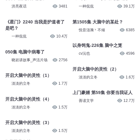
一种侃侃
39.1万
洪亮夜话
3481
第1505集 大脑中的某处？
《星门》2240 当我是护道者了
是吧？
悦音涟漪丶不倾
6385
一种侃侃
10.4万
以身饲鬼-226集 脑中之笼
050集 电脑中病毒了
cv沅也
4596
晓岩讲故事_声活片场
2756
开启大脑中的灵性（2）
开启大脑中的灵性（1）
淡淡的立冬
1.6万
淡淡的立冬
1.7万
上门豪婿 第59集 你要当我证人
开启大脑中的灵性（4）
善读文学
12.7万
淡淡的立冬
1.5万
开启大脑中的灵性（3）
淡淡的立冬
1.5万