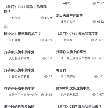
Lin布瓜
2477
《星门》3034 李皓，你当我
瞎？
走出头脑中的故事
一种侃侃
5.9万
波动的海洋
6632
《星门》0741 都当我死了呢！
陆少346 想当我后妈了？
一种侃侃
28.6万
王可爱咩
3.3万
打碎你头脑中的牢笼
打碎你头脑中的牢笼
汪广辉__财务自由之路
3.6万
大思想确实神奇
730
每当我
打碎你头脑中的牢笼
伊个敲敲响
431
财务自由筑梦者
49
第366章 虎头虎脑中集
打碎你头脑中的牢笼
说书的刘老汉
5.6万
每天学习一点点一起学
8465
《星门》0357 真当我是白痴？
脑中风的危害及预防