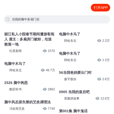
打开APP
当我的脑中多扇门后
丽江私人小院春节期间遭游客闯
电脑中木马了
入 屋主：多扇房门被卸，垃圾
阿哈东北
2.3万
散落一地
红星新闻
1570
电脑中木马了
阿哈东北
1.3万
电脑中木马了
阿哈东北
46.7万
56当我爸妈要出门时
森宇股份
2.6万
2526 脑中构思
酷匠听书
2862
0905 当我的皇后吧
君颜讲故事
12.6万
脑中风后尿失禁的艾灸调理法
冯名雨艾灸
7740
第001集 脑中鬼话