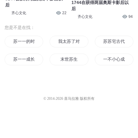
1744在获得两届奥斯卡影后以
后
后
齐心文化
22
齐心文化
94
您是不是在找：
苏一一的时空之恋
我太苏了对不起
苏苏宅古代
苏一一成长记
末世苏生
一不小心成了苏太
苏少一笑很倾城
苏子传说
快穿归来后我苏了
女主苏明月
苏重子的小九九
主神快穿之神秘男
© 2014-
2026
喜马拉雅 版权所有
我就是这么苏
苏公公公公苏
我老公好苏
苏心向北
风落苏白
苏苏每天都在撩美