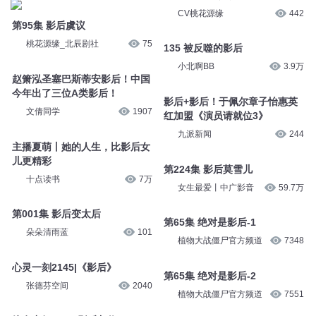
CV桃花源缘
442
第95集 影后虞议
桃花源缘_北辰剧社
75
135 被反噬的影后
小北啊BB
3.9万
赵箫泓圣塞巴斯蒂安影后！中国
今年出了三位A类影后！
影后+影后！于佩尔章子怡惠英
文倩同学
1907
红加盟《演员请就位3》
九派新闻
244
主播夏萌丨她的人生，比影后女
儿更精彩
第224集 影后莫雪儿
十点读书
7万
女生最爱丨中广影音
59.7万
第001集 影后变太后
第65集 绝对是影后-1
朵朵清雨蓝
101
植物大战僵尸官方频道
7348
心灵一刻2145|《影后》
第65集 绝对是影后-2
张德芬空间
2040
植物大战僵尸官方频道
7551