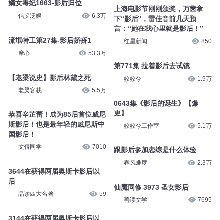
嫡女毒妃1663-影后归位
上海电影节刚刚颁奖，万茜拿
信义泛娱
6.3万
下“影后”，雷佳音前几天预
言：“她在我心里就是影后！”
流氓特工第27集-影后娇娇1
红星新闻
850
摩心
53.3万
第771集 拉着影后去试镜
【老梁说史】影后林黛之死
姣姣兮
1.9万
老梁客栈
5.5万
0643集《影后的诞生》【爆
更】
恭喜辛芷蕾！成为85后首位威尼
斯影后！也是最年轻的威尼斯中
姣姣兮工作室
5.1万
国影后！
文倩同学
7010
跟影后参加恋综是什么体验
春风难度
2.3万
3644在获得两届奥斯卡影后以
后
仙魔同修 3973 圣女影后
品读四大名著
59
善读文学
7695
3144在获得两届奥斯卡影后以