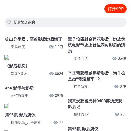
打开APP
影后她超苏的
提出分手后，高冷影后她后悔了
章子怡四封金莲花影后，她成为
该电影节史上首位四封影后的演
春风难度
1.6万
员
文倩同学
3548
《影后初恋》
辛芷蕾获得威尼斯影后，为什么
活泼的狒狒
8024
是她“弯道超车”？
红星新闻
679
454 影帝与影后
多特熊故事
2078
我真没想当男神0498苏浅浅观
影后记
狐狸INTP
7万
第95集 影后虞议
桃花源缘_北辰剧社
77
第95集 影后虞议