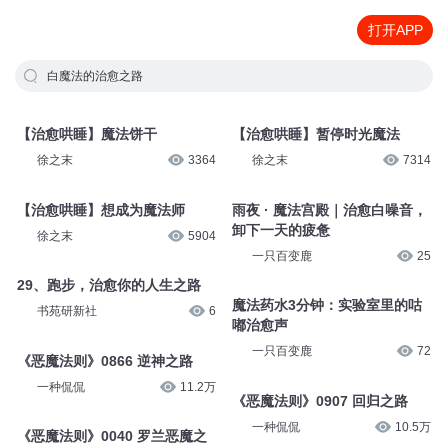
打开APP
白魔法的治愈之路
【治愈哄睡】魔法饼干
【治愈哄睡】暂停时光魔法
徐之末
3364
徐之末
7314
【治愈哄睡】想成为魔法师
雨夜 · 魔法宫殿｜治愈白噪音，
卸下一天的疲惫
徐之末
5904
一只百变鹿
25
29、跑步，治愈你的人生之路
魔法药水3分钟：实验室里的咕
书苑研新社
6
嘟治愈声
一只百变鹿
72
《恶魔法则》0866 逆神之路
一种侃侃
11.2万
《恶魔法则》0907 回归之路
一种侃侃
10.5万
《恶魔法则》0040 罗兰恶魔之