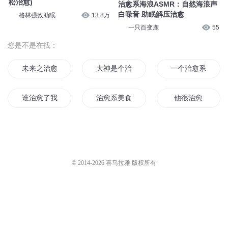
松治愈)
治愈系海浪ASMR：自然海浪声
白噪音 助眠解压治愈
格林强效助眠
13.8万
一只百变鹿
55
您是不是在找：
未来之治愈师
大神是个治愈系
一个治愈系的故事
谁治愈了我的青春
治愈系美食家
他很治愈
萌爱之治愈系男神
辉夜公主不可能这么治愈
治愈系女主播
治愈系男神
治愈系人生
妖怪治愈书
© 2014-
2026
喜马拉雅 版权所有
戏界治愈师
治愈每一秒
治愈系小狐妃
我的治愈系男友
治愈系小甜妻
快穿之无限治愈