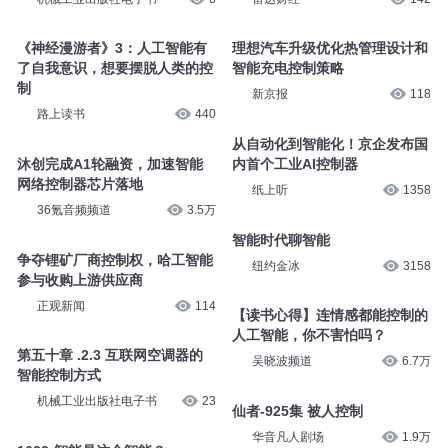
《神经漫游者》3：人工智能有
理想汽车升级优化热管理设计和
了自我意识，想要摆脱人类的控
智能充电控制策略
制
新京报
118
路上读书
440
从自动化到智能化！京企发布国
沐创完成A1轮融资，加速智能
内首个工业AI控制器
网络控制器芯片落地
纸上听
1358
36氪音频频道
3.5万
智能时代聊智能
争夺锂矿厂商控制权，哈工智能
纽约金冰
3158
参与收购上游供应商
正观新闻
114
【读书心得】连情感都能控制的
人工智能，你不害怕吗？
第五十章 .2.3 互联网空调器的
吴晓波频道
6.7万
智能控制方式
机械工业出版社电子书
23
仙者-925集 被人控制
华音凡人剧场
1.9万