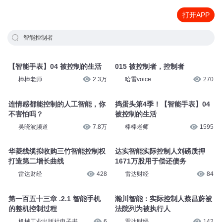
打开APP
智能控制者
【智能手表】04 被控制的生活
015 被控制者，控制者
棒棒老师
2.3万
哈雷voice
270
连情感都能控制的人工智能，你
捣蛋头第4季！【智能手表】04
不害怕吗？
被控制的生活
吴晓波频道
7.8万
棒棒老师
1595
华菱线缆拟收购三竹智能控制权
达实智能实际控制人刘磅质押
打造第二增长曲线
1671万股用于偿还债务
雷达财经
428
雷达财经
84
第一百五十三章 .2.1 智能手机
瀚川智能：实际控制人蔡昌蔚被
的整机控制过程
法院列为被执行人
机械工业出版社电子书
6
雷达财经
142