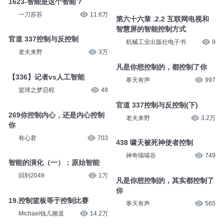
1623-智能是这个智能？
一刀苏苏
11.6万
第六十六章 .2.2 互联网电视和
智慧屏的智能控制方式
官道 337控制与反控制
机械工业出版社电子书
9
老夫来野
3万
凡是你想控制的，都控制了你
【336】记者vs人工智能
寒天有声
997
篮球之梦启程
48
官道 337控制与反控制(下)
269你控制内心，还是内心控制
老夫来野
3.2万
你
有心君
703
438 啸天被死神使者控制
神奇喵喵谷
749
智能的演化（一）：原始智能
回到2049
1万
凡是你想控制的，其实都控制了
你
19.控制篮板等于控制比赛
寒天有声
565
Michael钱儿频道
14.2万