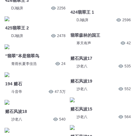
424翡翠王 1
425翡翠王 2
DJ杨湃
2596
DJ杨湃
2478
翡翠森林的国王
“翡翠”本是翡翠鸟
寒天有声
42
青雨长夏李佳浩
24
赌石风波17
194 赌石
沙老八
535
斗音帝
47.5万
赌石风波19
赌石风波18
沙老八
552
沙老八
540
赌石风波15
赌石风波12
沙老八
564
沙老八
525
赌石风波10
赌石风波9
沙老八
571
沙老八
547