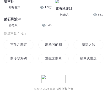
重生之翡红翠绿
翡翠间的相遇
翡翠之歌
翡冷翠海鸦
重生之翡翠良缘
翡翠灭世之眼
翡翠绿龙
翡翠娘子
幻翼翡翠
重生之翡翠
炼金术师翡翠
翡翠故事
© 2014-
2026
喜马拉雅 版权所有
翡冷翠的时代
翡翠柚子
空入翡翠
翡翠之塔
重生赌石千金
异能重生翡翠狂女
翡翠之森
重生赌石界