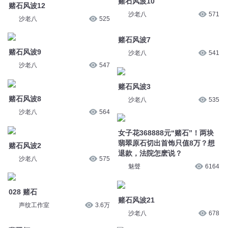
赌石风波7
赌石风波8
沙老八
541
沙老八
564
赌石风波3
赌石风波2
沙老八
535
沙老八
575
女子花368888元“赌石”！两块
028 赌石
翡翠原石切出首饰只值8万？想
退款，法院怎麽说？
声纹工作室
3.6万
魅聲
6164
翡翠虾
赌石风波21
那月有声
1.3万
沙老八
678
赌石风波20
赌石风波16
沙老八
540
沙老八
561
您是不是在找：