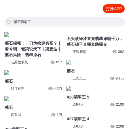
打开APP
赌石翡翠王
赌石揭秘：一刀为啥定穷富？｜
石头喷绿漆冒充翡翠诈骗千万，
看今朝｜老梁说天下｜梁宏达｜
赌石骗子直播套路曝光
赌石风险｜翡翠原石
正观新闻
392
老梁故事集
857
赌石
赌石
三九二三
9.1万
那月有声
4.5万
428翡翠王 5
赌石
DJ杨湃
2100
暮寒城
1万
427翡翠王 4
426翡翠王 3
DJ杨湃
2208
DJ杨湃
2256