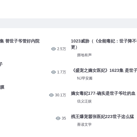
5集 替世子爷管好内院
1023威胁（《全能毒妃：世子降
更）
2.5万
掷地有声
子
《盛宠之嫡女医妃》1623集 是世
1.7万
NJ早安酱
面膜
嫡女毒妃177-确实是世子爷吐的血
30.1万
信义泛娱
残王爆宠嚣张医妃223世子这么猛
35
善读文学