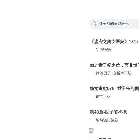
世子爷的全能医妃
《盛宠之嫡女医妃》181
NJ早安酱
017 世子妃之位，而非世
甜酒园子_喜播声工场
嫡女毒妃078- 世子爷的
信义泛娱
第48章-世子爷抱抱
缤纷谦忖阙剧