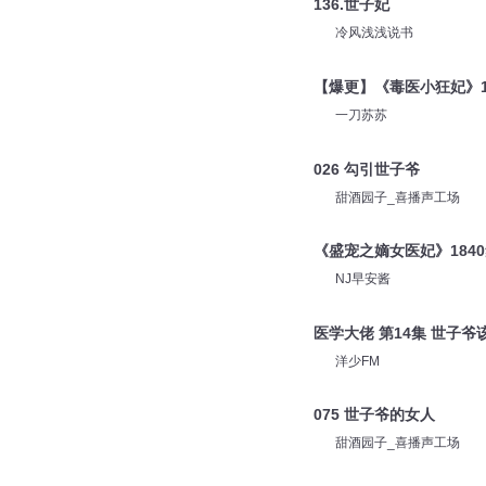
136.世子妃
冷风浅浅说书
【爆更】《毒医小狂妃》1
一刀苏苏
026 勾引世子爷
甜酒园子_喜播声工场
《盛宠之嫡女医妃》184
NJ早安酱
医学大佬 第14集 世子爷
洋少FM
075 世子爷的女人
甜酒园子_喜播声工场