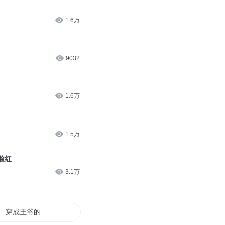
1.6万
9032
1.6万
1.5万
脸红
3.1万
穿成王爷的神医小甜妻