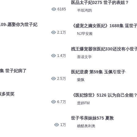
医品太子妃0275 世子的表姐？
6165
半纸鸿鹊
09-愿娶你为世子妃
《盛宠之嫡女医妃》1688集 逗世
2.1万
NJ早安酱
残王爆宠嚣张医妃330还没有小世
1.4万
善读文学
0集 世子妃病了
医妃逆袭 第59集 玉佩引世子
2.5万
蘭飘
该多笑笑
《医妃惊世》5126 以为自己全能
6.7万
楚婷FM
世子爷亲妹妹575 夏敦
1万
糖醋奥利奥