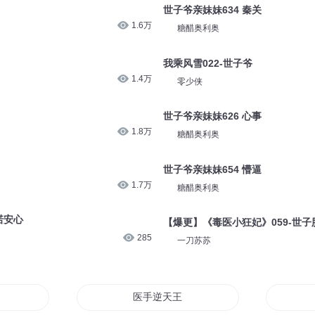
世子爷亲妹妹634 秦关
1.6万
糖醋奥利奥
我乘风雪022-世子爷
1.4万
零少侠
世子爷亲妹妹626 心事
1.8万
糖醋奥利奥
世子爷亲妹妹654 懵逼
1.7万
糖醋奥利奥
诺安心
【爆更】《毒医小狂妃》059-世子
285
一刀苏苏
爷狠会宠
医手逆天王爷毒吻小医妃