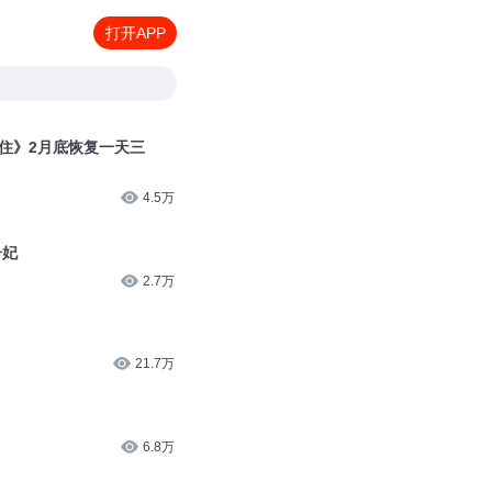
打开APP
不住》2月底恢复一天三
4.5万
子妃
2.7万
21.7万
6.8万