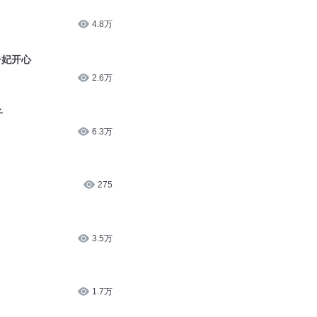
4.8万
子妃开心
2.6万
子
6.3万
275
？
3.5万
1.7万