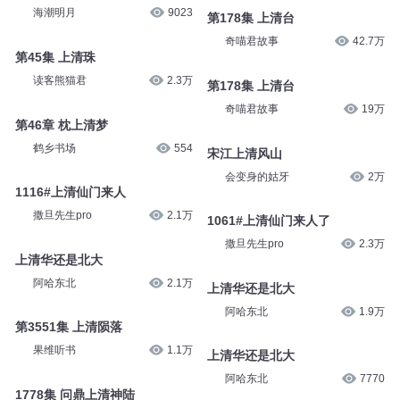
海潮明月
9023
第178集 上清台
奇喵君故事
42.7万
第45集 上清珠
读客熊猫君
2.3万
第178集 上清台
奇喵君故事
19万
第46章 枕上清梦
鹤乡书场
554
宋江上清风山
会变身的姑牙
2万
1116#上清仙门来人
撒旦先生pro
2.1万
1061#上清仙门来人了
撒旦先生pro
2.3万
上清华还是北大
阿哈东北
2.1万
上清华还是北大
阿哈东北
1.9万
第3551集 上清陨落
果维听书
1.1万
上清华还是北大
阿哈东北
7770
1778集 问鼎上清神陆