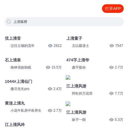
打开APP
上清狐狸
弦上清音
上清童子
过往云烟的流年
2912
文以载道士
7547
石上清泉
474字上清华
格林强效助眠
15.5万
森宇股份
2.7万
1044#上清仙门
江上清风游
撒旦先生pro
2.4万
阿杜的万花筒
7.7万
黄连上清丸
小花牛私房中医养生
2.7万
江上清风游
纵宇一朗
5.3万
江上清风吟