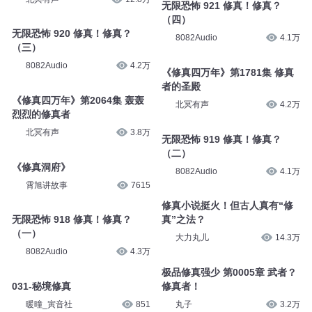
无限恐怖 921 修真！修真？
（四）
无限恐怖 920 修真！修真？
8082Audio
4.1万
（三）
8082Audio
4.2万
《修真四万年》第1781集 修真
者的圣殿
《修真四万年》第2064集 轰轰
北冥有声
4.2万
烈烈的修真者
北冥有声
3.8万
无限恐怖 919 修真！修真？
（二）
《修真洞府》
8082Audio
4.1万
霄旭讲故事
7615
修真小说挺火！但古人真有“修
无限恐怖 918 修真！修真？
真”之法？
（一）
大力丸儿
14.3万
8082Audio
4.3万
极品修真强少 第0005章 武者？
031-秘境修真
修真者！
暖曈_寅音社
851
丸子
3.2万