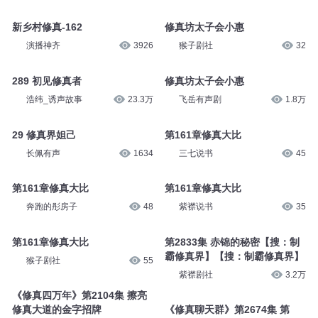
新乡村修真-162
修真坊太子会小惠
演播神齐
3926
猴子剧社
32
289 初见修真者
修真坊太子会小惠
浩纬_诱声故事
23.3万
飞岳有声剧
1.8万
29 修真界妲己
第161章修真大比
长佩有声
1634
三七说书
45
第161章修真大比
第161章修真大比
奔跑的彤房子
48
紫襟说书
35
第161章修真大比
第2833集 赤锦的秘密【搜：制
霸修真界】【搜：制霸修真界】
猴子剧社
55
紫襟剧社
3.2万
《修真四万年》第2104集 擦亮
修真大道的金字招牌
《修真聊天群》第2674集 第