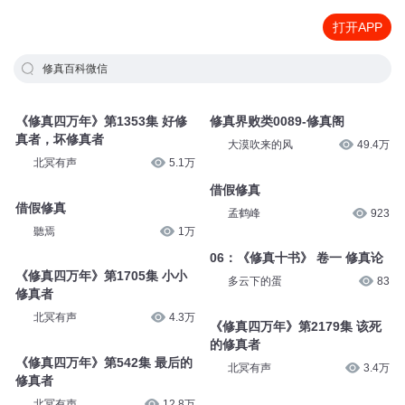
打开APP
修真百科微信
《修真四万年》第1353集 好修
修真界败类0089-修真阁
真者，坏修真者
大漠吹来的风
49.4万
北冥有声
5.1万
借假修真
借假修真
孟鹤峰
923
聽焉
1万
06：《修真十书》 卷一 修真论
《修真四万年》第1705集 小小
多云下的蛋
83
修真者
北冥有声
4.3万
《修真四万年》第2179集 该死
的修真者
《修真四万年》第542集 最后的
北冥有声
3.4万
修真者
北冥有声
12.8万