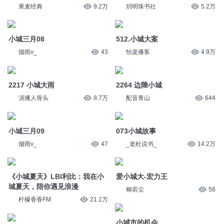
果麦经典
9.2万
玥明珠书社
5.2万
小城三月08
512.小城大案
烟雨v_
43
怡楽播客
4.9万
2217 小城大雨
2264 边陲小城
演播人骨头
8.7万
配音青山
644
小城三月09
073小城故事
烟雨v_
47
_老杜说书_
14.2万
《小城夏天》LBI利比：我在小
爱小城大-宏力王
城夏天，陪你遇见浪漫
柳若尘
56
柠檬香香FM
21.1万
小城市的机会