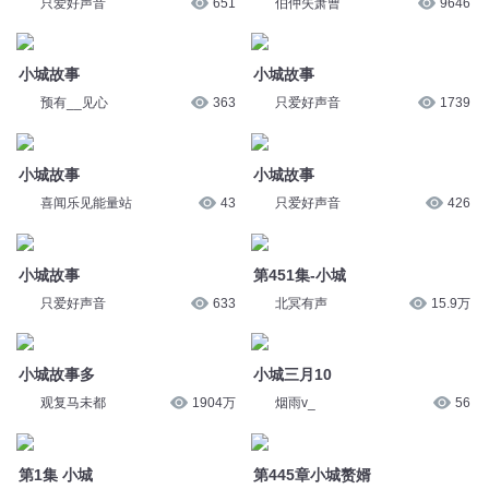
只爱好声音
651
伯仲失萧曹
9646
小城故事
小城故事
预有__见心
363
只爱好声音
1739
小城故事
小城故事
喜闻乐见能量站
43
只爱好声音
426
小城故事
第451集-小城
只爱好声音
633
北冥有声
15.9万
小城故事多
小城三月10
观复马未都
1904万
烟雨v_
56
第1集 小城
第445章小城赘婿