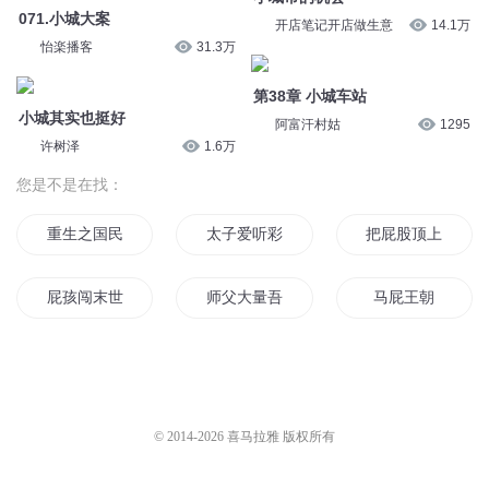
071.小城大案
开店笔记开店做生意
14.1万
怡楽播客
31.3万
第38章 小城车站
小城其实也挺好
阿富汗村姑
1295
许树泽
1.6万
您是不是在找：
重生之国民老公
太子爱听彩虹屁
把屁股顶上钉子
屁孩闯末世
师父大量吾乃小屁民
马屁王朝
屁民兄弟多
我那屁滚尿流的青春
屁霸天下
我的妹妹可不可爱关你屁事
天下无敌个屁
龙神家的小屁孩
© 2014-
2026
喜马拉雅 版权所有
民国奇事
小屁孩的内心独白
小屁孩儿随身记