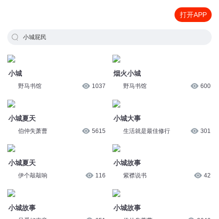
打开APP
小城屁民
小城
烟火小城
野马书馆
1037
野马书馆
600
小城夏天
小城大事
伯仲失萧曹
5615
生活就是最佳修行
301
小城夏天
小城故事
伊个敲敲响
116
紫襟说书
42
小城故事
小城故事