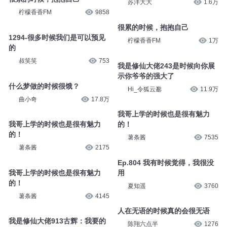
苏洋大大
1.6万
柠檬香香FM
9858
很累的时候，抱抱自己
1294-很多时候我们是可以预见
柠檬香香FM
1万
的
叔笑笑
753
我是修仙大佬243是时候向你展
示你爷爷的强大了
什么梦做的时候很饿？
Hi_令狐云邈
11.9万
曲小奇
17.8万
我哥上学的时候也是很有魅力
我哥上学的时候也是很有魅力
的！
的！
薯条酱
7535
薯条酱
2175
Ep.804 我有时候觉得，我很没
我哥上学的时候也是很有魅力
用
的！
夏知遥
3760
薯条酱
4145
人在无语的时候真的会很无语
我是修仙大佬913古辉：我要的
陈翔六点半
1276