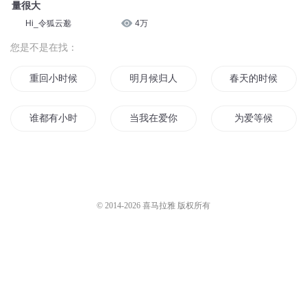
量很大
Hi_令狐云邈
4万
您是不是在找：
重回小时候
明月候归人
春天的时候就回来
谁都有小时候
当我在爱你的时候
为爱等候
爱情来的时候
花开不候
看天的时候
回到小时候的我
一个人的时候你会想起谁
那年我们还在一起
© 2014-
2026
喜马拉雅 版权所有
爱情路上的等候
再见倾心过妻不候
等候花开
我于此等候你
当你说爱我的时候
是时候了