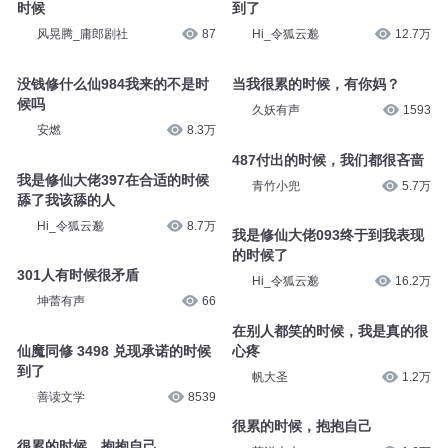
时候
到了
风晃腾_庸郎剧社
87
Hi_令狐云邈
12.7万
没钱修什么仙984我来的不是时
当我很累的时候，有你妈？
候吗
久妖有声
1593
安燃
8.3万
487付出的时候，我们都很吝啬
我是修仙大佬397在合适的时候
青竹小兜
5.7万
舔了我该舔的人
Hi_令狐云邈
8.7万
我是修仙大佬093终于到我表现
的时候了
301人有时候很矛盾
Hi_令狐云邈
16.2万
坤蕾有声
66
在别人都笑的时候，我是真的很
仙魔同修 3498 兑现承诺的时候
心疼
到了
帆大圣
1.2万
善读文学
8539
很累的时候，抱抱自己
很累的时候，抱抱自己