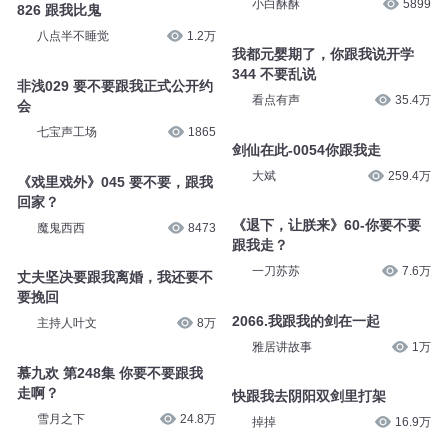
小白酥酥
5899
826 跟我比鬼
八点半不睡觉
1.2万
我都元婴期了，你跟我说开学
344 不要乱说
非浅029 要不要跟我正式公开约
看点有声
35.4万
会
七宝声工场
1865
剑仙在此-0054你跟我走
大斌
259.4万
《戏里戏外》045 要不要，跟我
回家？
《退下，让朕来》60-你要不要
魔鬼西西
8473
跟我走？
一刀苏苏
7.6万
丈夫坚决要跟我离婚，我还要不
要挽回
2066.我跟我的剑在一起
主持人叶文
8万
雅居讲故事
1万
慕九欢 第248集 你要不要跟我
走啊？
快跟我去阴阳双剑里打架
雪月之下
24.8万
掉掉
16.9万