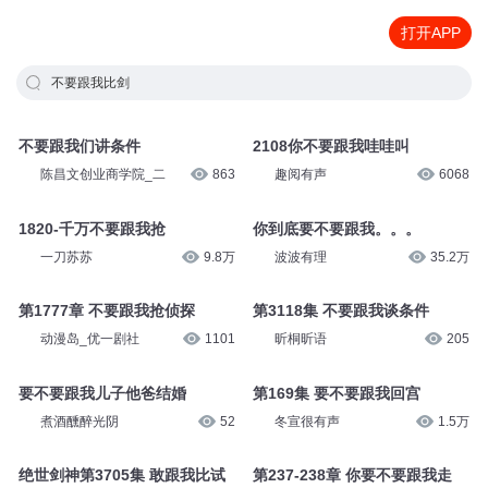
打开APP
不要跟我比剑
不要跟我们讲条件
2108你不要跟我哇哇叫
陈昌文创业商学院_二
863
趣阅有声
6068
1820-千万不要跟我抢
你到底要不要跟我。。。
一刀苏苏
9.8万
波波有理
35.2万
第1777章 不要跟我抢侦探
第3118集 不要跟我谈条件
动漫岛_优一剧社
1101
昕桐昕语
205
要不要跟我儿子他爸结婚
第169集 要不要跟我回宫
煮酒醺醉光阴
52
冬宣很有声
1.5万
绝世剑神第3705集 敢跟我比试
第237-238章 你要不要跟我走