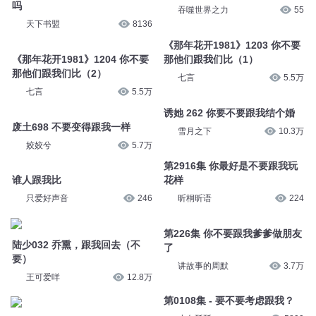
吗
吞噬世界之力
55
天下书盟
8136
《那年花开1981》1203 你不要
《那年花开1981》1204 你不要
那他们跟我们比（1）
那他们跟我们比（2）
七言
5.5万
七言
5.5万
诱她 262 你要不要跟我结个婚
废土698 不要变得跟我一样
雪月之下
10.3万
姣姣兮
5.7万
第2916集 你最好是不要跟我玩
谁人跟我比
花样
只爱好声音
246
昕桐昕语
224
第226集 你不要跟我爹爹做朋友
陆少032 乔熏，跟我回去（不
了
要）
讲故事的周默
3.7万
王可爱咩
12.8万
第0108集 - 要不要考虑跟我？