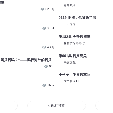
摇车
青烽频道
62.5万
0119-摇摇，你背叛了朕
一刀苏苏
3151
第182集 免费摇摇车
森林密探零零七
4.4万
第001集 摇摇晃晃
丨“喝摇摇吗？”——风行海外的摇摇
果麦文化
936
小伙子，坐摇摇车吗
大力精钢111
1669
一摇
女配摇摇摇