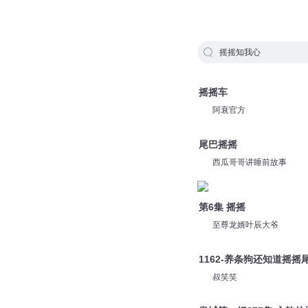
摇摇知我心
摇摇车
阿衰官方
尾巴摇摇
西瓜哥哥讲睡前故事
第6集 摇摇
至尊龙婿叶辰大爷
1162-养条狗还知道摇摇
叔笑笑