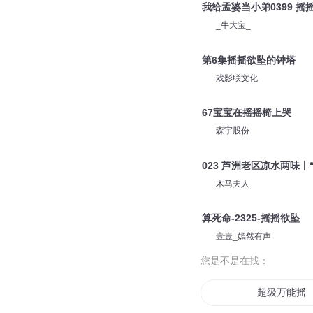
我给孟婆当小弟0399 摇
_牛大宝_
第6集摇摇欲坠的钟塔
戏影联文化
67宝宝在摇摇椅上哭
森宇股份
023 芦洲老区凉水两味
木马夫人
算死命-2325-摇摇欲坠
壹壹_嫣然有声
您是不是在找：
超级万能摇