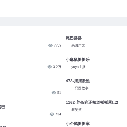
尾巴摇摇
77万
禹田声文
小麻鼠摇摇乐
3.2万
yaya主播
473-摇摇欲坠
一只圆故事
51
1162-养条狗还知道摇摇尾巴2
尾巴
叔笑笑
734
小企鹅摇摇车