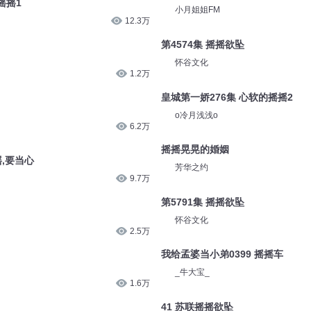
摇摇1
小月姐姐FM
12.3万
第4574集 摇摇欲坠
怀谷文化
1.2万
皇城第一娇276集 心软的摇摇2
o冷月浅浅o
6.2万
摇摇晃晃的婚姻
摇,要当心
芳华之约
9.7万
第5791集 摇摇欲坠
怀谷文化
2.5万
我给孟婆当小弟0399 摇摇车
_牛大宝_
1.6万
41 苏联摇摇欲坠