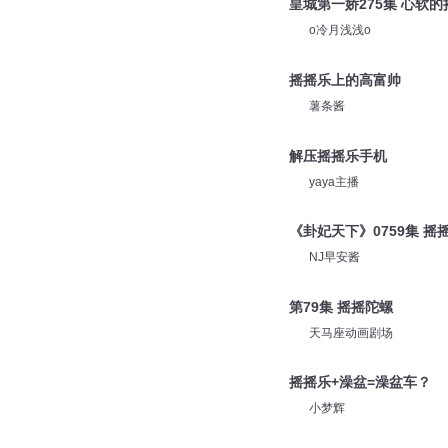
皇城第一娇275集 心软的
o冷月浅浅o
摇摇乐上的高富帅
薯条酱
解压摇摇乐手机
yaya主播
《卦妃天下》0759集 摇
NJ早安酱
第79集 摇摇陀螺
天马座动画剧场
摇摇乐+澡盆=澡盆车？
小梦辉