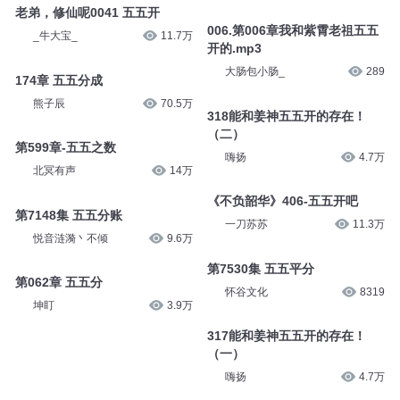
老弟，修仙呢0041 五五开
006.第006章我和紫霄老祖五五
_牛大宝_
11.7万
开的.mp3
大肠包小肠_
289
174章 五五分成
熊子辰
70.5万
318能和姜神五五开的存在！
（二）
第599章-五五之数
嗨扬
4.7万
北冥有声
14万
《不负韶华》406-五五开吧
第7148集 五五分账
一刀苏苏
11.3万
悦音涟漪丶不倾
9.6万
第7530集 五五平分
第062章 五五分
怀谷文化
8319
坤盯
3.9万
317能和姜神五五开的存在！
（一）
嗨扬
4.7万