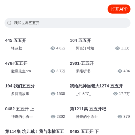
打开APP
我和世界五五开
445 五五开
104 五五开
锋叔叔
4.8万
阿富汗村姑
1.1万
478#五五开
2901-五五开
撒旦先生pro
3.7万
果维听书
404
194 我们五五分
我给死神当老大1274 五五开
多特熊故事
1530
_牛大宝_
17.7万
0482 五五开 上
第1211集 五五开吧
神奇的小勇士
2302
神奇的小勇士
379
第114集 坑儿贼！我与朱棣五五
0482 五五开 下