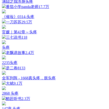
满囧之我浑身头疼
番茄小学panda老师
17.7万
《催妆》0314-头疼
一刀苏苏
29.5万
官媛｜第42章～头疼
三七说书
118
头疼
老飘讲故事
2.4万
2235头疼
是二卷
8133
全军列阵 - 1668真头疼，朕头疼
大斌
9.1万
2868 头疼
酷匠听书
2.3万
147章 头疼