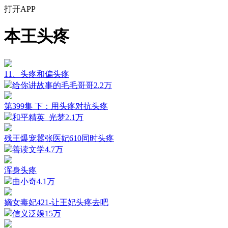
打开APP
本王头疼
11、头疼和偏头疼
给你讲故事的毛毛哥哥
2.2万
第399集 下：用头疼对抗头疼
和平精英_光梦
2.1万
残王爆宠嚣张医妃610同时头疼
善读文学
4.7万
浑身头疼
曲小奇
4.1万
嫡女毒妃421-让王妃头疼去吧
信义泛娱
15万