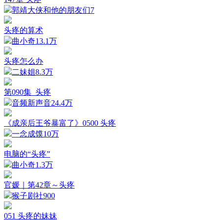
郭靖大侠和他的朋友们
7
头疼的算术
曲小奇
13.1万
头疼怎么办
二妹姐
8.3万
第090集_头疼
音频新声音
24.4万
《成亲后王爷暴富了》0500 头疼
一念成馍
10万
电脑的“头疼”
曲小奇
1.3万
官媛｜第42章～头疼
猴子剧社
900
051 头疼的妹妹