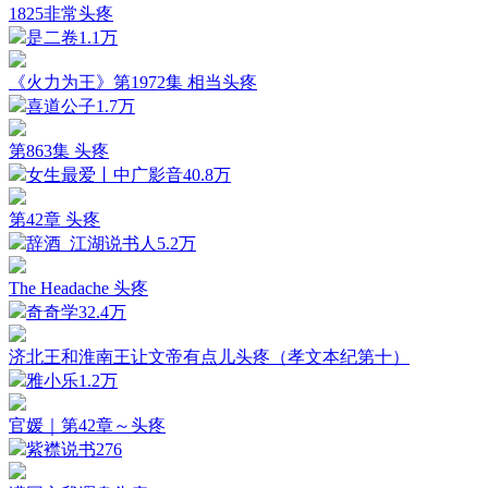
1825非常头疼
是二卷
1.1万
《火力为王》第1972集 相当头疼
喜道公子
1.7万
第863集 头疼
女生最爱丨中广影音
40.8万
第42章 头疼
辞酒_江湖说书人
5.2万
The Headache 头疼
奇奇学
32.4万
济北王和淮南王让文帝有点儿头疼（孝文本纪第十）
雅小乐
1.2万
官媛｜第42章～头疼
紫襟说书
276