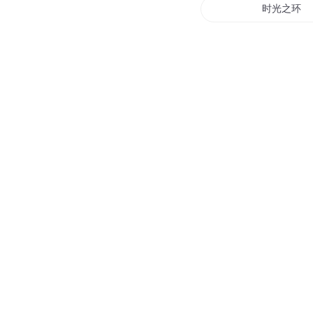
天马座动画剧场
寻梦环游记 21 我要去参
天马座动画剧场
您是不是在找：
时间手环
时光之环
你是我梦想
光环末日行
超越循环