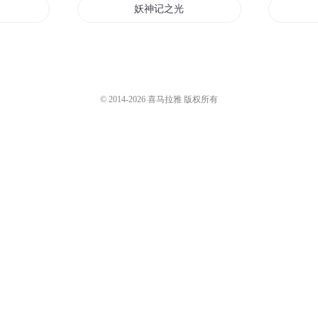
1.7万
天马座动画剧场
赛
《世界地理环游记》38集：印度
9440
刘婉纯
云龙环游记
妖神记之光环系统
环游的世界
十环世界
手环战无宁日
© 2014-
2026
喜马拉雅 版权所有
龙影神环