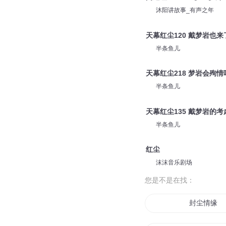
沐阳讲故事_有声之年
天幕红尘120 戴梦岩也来
半条鱼儿
天幕红尘218 梦岩会殉情
半条鱼儿
天幕红尘135 戴梦岩的考
半条鱼儿
红尘
沫沫音乐剧场
您是不是在找：
封尘情缘