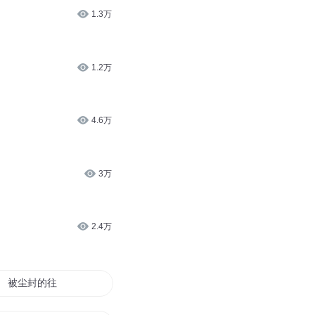
1.3万
1.2万
4.6万
3万
2.4万
被尘封的往事