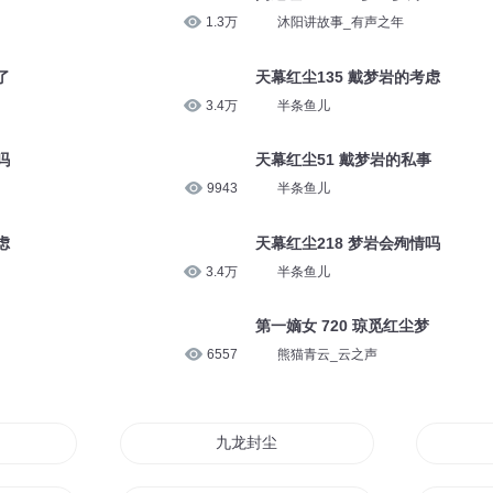
1.3万
沐阳讲故事_有声之年
了
天幕红尘135 戴梦岩的考虑
3.4万
半条鱼儿
吗
天幕红尘51 戴梦岩的私事
9943
半条鱼儿
虑
天幕红尘218 梦岩会殉情吗
3.4万
半条鱼儿
第一嫡女 720 琼觅红尘梦
6557
熊猫青云_云之声
九龙封尘