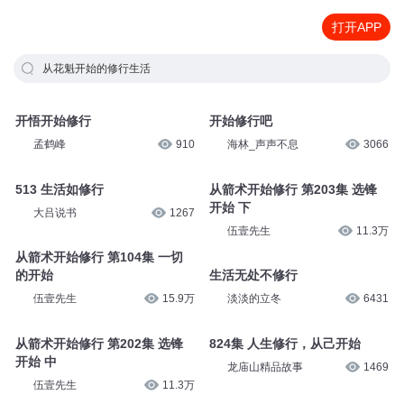
打开APP
从花魁开始的修行生活
开悟开始修行
开始修行吧
孟鹤峰
910
海林_声声不息
3066
513 生活如修行
从箭术开始修行 第203集 选锋
开始 下
大吕说书
1267
伍壹先生
11.3万
从箭术开始修行 第104集 一切
的开始
生活无处不修行
伍壹先生
15.9万
淡淡的立冬
6431
从箭术开始修行 第202集 选锋
824集 人生修行，从己开始
开始 中
龙庙山精品故事
1469
伍壹先生
11.3万