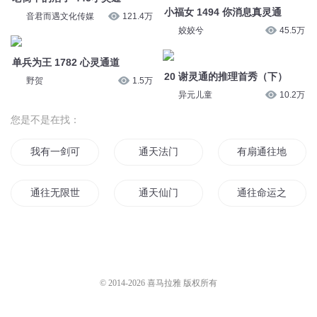
小福女 1494 你消息真灵通
音君而遇文化传媒
121.4万
姣姣兮
45.5万
单兵为王 1782 心灵通道
20 谢灵通的推理首秀（下）
野贺
1.5万
异元儿童
10.2万
您是不是在找：
我有一剑可通神
通天法门
有扇通往地下城的
通往无限世界的大门
通天仙门
通往命运之门
通天古道
通界之门
通神之神通九帝
我家后门通往异世界
豪门通灵小姐
异能通天
© 2014-
2026
喜马拉雅 版权所有
门通诸天
万界通道
通往天堂的门关上