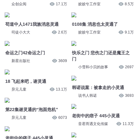
众创众阅
17.1万
姣姣兮工作室
8.5万
苟道中人1471我族消息灵通
0108集 消息也太灵通了
司徒小大大
2.6万
姣姣兮工作室
9.1万
命运之门42命运之门
快乐之门 悲伤之门还是魔王之
门
新星出版社
3609
小雪和小贝的故事
2697
18 飞起来吧，谢灵通
韩诺说案：被拿走的小灵通
异元儿童
13.1万
说书人韩诺
3693
第22集谢灵通的“泡面危机”
老街中的痞子 445小灵通
异元儿童
6073
音君而遇文化传媒
11.3万
老街中的痞子 445小灵通