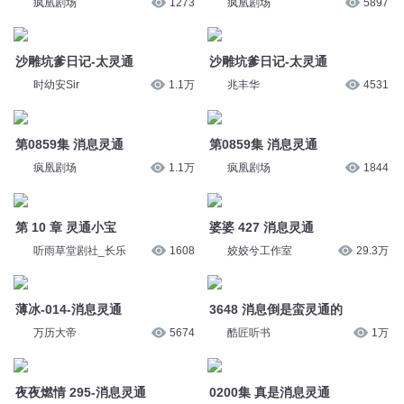
疯凰剧场
1273
疯凰剧场
5897
沙雕坑爹日记-太灵通
沙雕坑爹日记-太灵通
时幼安Sir
1.1万
兆丰华
4531
第0859集 消息灵通
第0859集 消息灵通
疯凰剧场
1.1万
疯凰剧场
1844
第 10 章 灵通小宝
婆婆 427 消息灵通
听雨草堂剧社_长乐
1608
姣姣兮工作室
29.3万
薄冰-014-消息灵通
3648 消息倒是蛮灵通的
万历大帝
5674
酷匠听书
1万
夜夜燃情 295-消息灵通
0200集 真是消息灵通