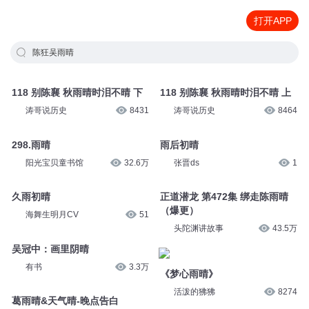
打开APP
陈狂吴雨晴
118 别陈襄 秋雨晴时泪不晴 下
118 别陈襄 秋雨晴时泪不晴 上
涛哥说历史
8431
涛哥说历史
8464
298.雨晴
雨后初晴
阳光宝贝童书馆
32.6万
张晋ds
1
久雨初晴
正道潜龙 第472集 绑走陈雨晴
（爆更）
海舞生明月CV
51
头陀渊讲故事
43.5万
吴冠中：画里阴晴
有书
3.3万
《梦心雨晴》
活泼的狒狒
8274
葛雨晴&天气晴-晚点告白