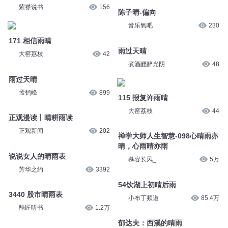
紫襟说书
156
陈子晴-偏向
音乐氧吧
230
171 相信雨晴
雨过天晴
大窑荔枝
42
煮酒醺醉光阴
48
雨过天晴
孟鹤峰
899
115 报复许雨晴
大窑荔枝
44
正观漫读丨晴耕雨读
正观新闻
202
禅学大师人生智慧-098心晴雨亦
晴，心雨晴亦雨
说说女人的晴雨表
慕容长风_
5万
芳华之约
3392
54饮湖上初晴后雨
3440 股市晴雨表
小布丁频道
85.4万
酷匠听书
1.2万
郁达夫：西溪的晴雨