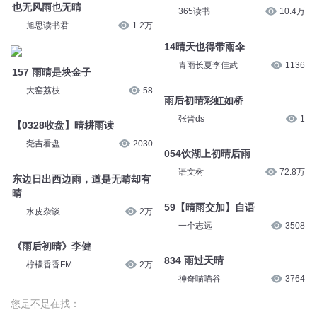
也无风雨也无晴
365读书
10.4万
旭思读书君
1.2万
14晴天也得带雨伞
青雨长夏李佳武
1136
157 雨晴是块金子
大窑荔枝
58
雨后初晴彩虹如桥
张晋ds
1
【0328收盘】晴耕雨读
尧吉看盘
2030
054饮湖上初晴后雨
语文树
72.8万
东边日出西边雨，道是无晴却有
晴
59【晴雨交加】自语
水皮杂谈
2万
一个志远
3508
《雨后初晴》李健
834 雨过天晴
柠檬香香FM
2万
神奇喵喵谷
3764
您是不是在找：