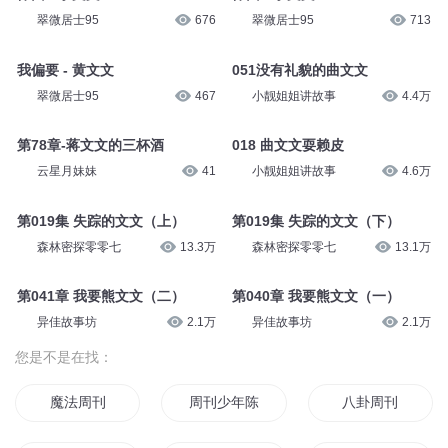
翠微居士95
676
翠微居士95
713
我偏要 - 黄文文
051没有礼貌的曲文文
翠微居士95
467
小靓姐姐讲故事
4.4万
第78章-蒋文文的三杯酒
018 曲文文耍赖皮
云星月妹妹
41
小靓姐姐讲故事
4.6万
第019集 失踪的文文（上）
第019集 失踪的文文（下）
森林密探零零七
13.3万
森林密探零零七
13.1万
第041章 我要熊文文（二）
第040章 我要熊文文（一）
异佳故事坊
2.1万
异佳故事坊
2.1万
您是不是在找：
魔法周刊
周刊少年陈幡君
八卦周刊