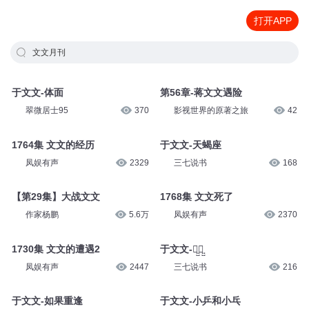
打开APP
文文月刊
于文文-体面
第56章-蒋文文遇险
翠微居士95
370
影视世界的原著之旅
42
1764集 文文的经历
于文文-天蝎座
凤娱有声
2329
三七说书
168
【第29集】大战文文
1768集 文文死了
作家杨鹏
5.6万
凤娱有声
2370
1730集 文文的遭遇2
于文文-体̤̮面̤̮
凤娱有声
2447
三七说书
216
于文文-如果重逢
于文文-小乒和小乓