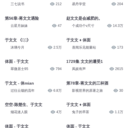
三七说书
212
易丹学堂
204
第56章-蒋文文遇险
赵文文是会减肥的。
云星月妹妹
47
个成功个v尺寸
14.3万
于文文 《体᷂面᷂》
于文文 ♦ 体面
沐璃兮月
2.5万
喜闻乐见能量站
173
体面 - 于文文
1729集 文文的遭受1
翠微居士95
794
凤娱有声
2615
于文文 - 体mian
第78章-蒋文文的三杯酒
过往云烟的流年
6.8万
影视世界的原著之旅
30
空空-陈楚生、于文文
于文文 ♦ 体面
烟花迷人眼
4万
兔子的早茶
1.1万
体面 - 于文文
体面 - 于文文