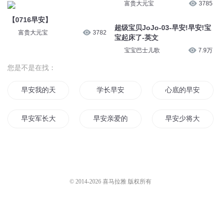
富贵大元宝
3785
【0716早安】
超级宝贝JoJo-03-早安!早安!宝
富贵大元宝
3782
宝起床了-英文
宝宝巴士儿歌
7.9万
您是不是在找：
早安我的天王老公
学长早安
心底的早安
早安军长大人
早安亲爱的大神
早安少将大人
早安首相大人
早安之老公大人
早安女王陛下
早安男神
重生影后帝少早安
早安新世界
© 2014-
2026
喜马拉雅 版权所有
早安小甜妻
早安总统大人
秦少早安