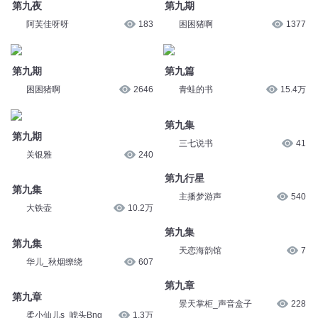
第九夜
第九期
阿芙佳呀呀
183
困困猪啊
1377
第九期
第九篇
困困猪啊
2646
青蛙的书
15.4万
第九集
第九期
三七说书
41
关银雅
240
第九行星
第九集
主播梦游声
540
大铁壶
10.2万
第九集
第九集
天恋海韵馆
7
华儿_秋烟缭绕
607
第九章
第九章
景天掌柜_声音盒子
228
柔小仙儿s_唬头Bng
1.3万