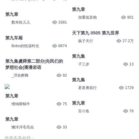
第九章
第九章
加重低音炮
901
数米粒儿儿
3381
天下第九 0505 第九世界
第九车厢
疯子天行
27.2万
Bobo的悦读时光
8874
第九集
第九集虞舜第二部分|先民们的
子三岁
13
梦想社会|潘潘岩语
_浮欢醉舞
92
第九集
君君勇前行
1729
第九章
第九章
维纳斯蜗牛
75
百小鱼
76
第九章
懒洋洋毛毛虫
33
您是不是在找：