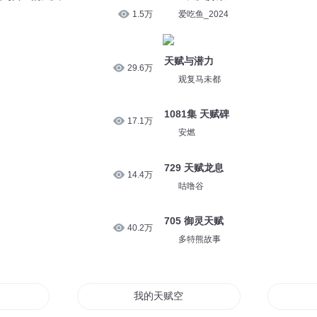
1.5万
爱吃鱼_2024
天赋与潜力
29.6万
观复马未都
1081集 天赋碑
17.1万
安燃
729 天赋龙息
14.4万
咕噜谷
705 御灵天赋
40.2万
多特熊故事
我的天赋空间