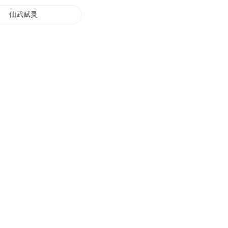
仙武赋灵
天赋系统
末世天赋系统
天赋修真者
天赋世间
天赋无双