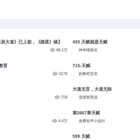
《星辰大道》已上架，《踏星》续】
435 天赋就是天赋
96.1万
神奇喵喵谷
教育
715-天赋
3278
剧舞吧瓦塔
大道无言，大道无际
759
道德智慧说
第2667章天赋
4.4万
免费有声小说AI
599 天赋