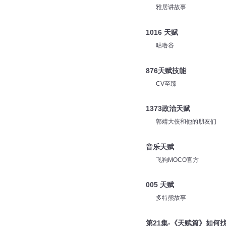
雅居讲故事
1016 天赋
咕噜谷
876天赋技能
CV至臻
1373政治天赋
郭靖大侠和他的朋友们
音乐天赋
飞狗MOCO官方
005 天赋
多特熊故事
第21集-《天赋篇》如何