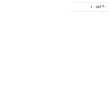
山海赋传
最强穿越系
神奇天赋
仙武长生赋
超凡赋能师
九州仙音赋