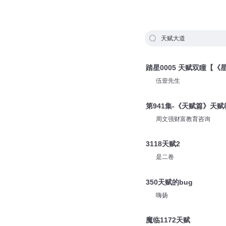
天赋大道
踏星0005 天赋双瞳【
伍壹先生
第941集-《天赋篇》天赋
周文强财富教育咨询
3118天赋2
是二卷
350天赋的bug
嗨扬
魔临1172天赋