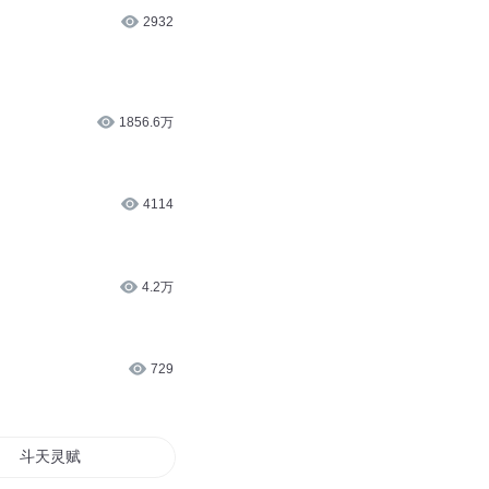
2932
1856.6万
4114
4.2万
729
斗天灵赋