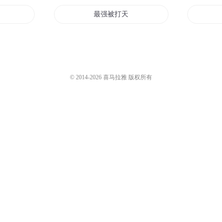
最强被打天赋
统之超凡天赋
赋剑倾天下
我的天赋就是重生
© 2014-
2026
喜马拉雅 版权所有
战神天赋
为魔赋之上古情歌