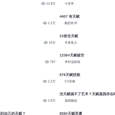
13.9万
斗音帝
4407 有天赋
2.2万
酷匠听书
23射击天赋
16万
半条鱼儿
1236#天赋破空
787
李轩远剧场
878天赋技能
2.2万
CV至臻
没天赋搞不了艺术？天赋基因存在
2.8万
基因频道
找到自己的天赋？
858#天赋异禀