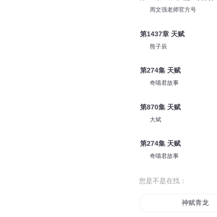
周文强老师官方号
第1437章 天赋
熊子辰
第274集 天赋
奇喵君故事
第870集 天赋
大斌
第274集 天赋
奇喵君故事
您是不是在找：
神赋青龙