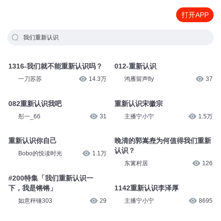
打开APP
我们重新认识
1316-我们就不能重新认识吗？
012-重新认识
一刀苏苏
14.3万
鸿雁留声fly
37
082重新认识我吧
重新认识宋徽宗
彤一_66
31
主播宁小宁
1.5万
重新认识你自己
晚清的郭嵩焘为何值得我们重新
认识？
Bobo的悦读时光
1.1万
东篱村居
126
#200特集「我们重新认识一
下，我是锵锵」
1142重新认识李泽厚
如意秤锤303
29
主播宁小宁
8695