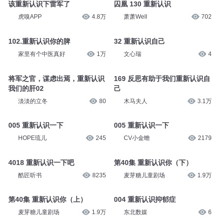
该重新认识下雷军了
囚凰 130 重新认识
虎嗅APP
4.8万
萧萧Well
702
102.重新认识你的脾
32 重新认识自己
家里有个中医真好
1万
文心瑞
4
将军之官，谋虑出焉，重新认识
169 反思有助于我们重新认识自
我们的肝02
己
淡淡的立冬
80
木马夫人
3.1万
005 重新认识一下
005 重新认识一下
HOPE琉儿
245
CV小金蟾
2179
4018 重新认识一下吧
第40集 重新认识你（下）
酷匠听书
8235
麦芽糖儿童剧场
1.9万
第40集 重新认识你（上）
004 重新认识抑郁症
麦芽糖儿童剧场
1.9万
东北数媒
6