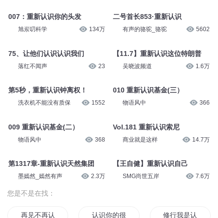
007：重新认识你的头发
二号首长853·重新认识
旭岽叨科学
134万
有声的骆驼_骆驼
5602
75、让他们认识认识我们
【11.7】重新认识这位特朗普
落红不闻声
23
吴晓波频道
1.6万
第5秒，重新认识钟离权！
010 重新认识基金(三）
洗衣机不能没有质保
1552
物语风中
366
009 重新认识基金(二）
Vol.181 重新认识索尼
物语风中
368
商业就是这样
14.7万
第1317章-重新认识天然集团
【王自健】重新认识自己
墨嫣然_嫣然有声
2.3万
SMG尚世五岸
7.6万
您是不是在找：
再见不再认
认识你的很多年
修行我是认真的